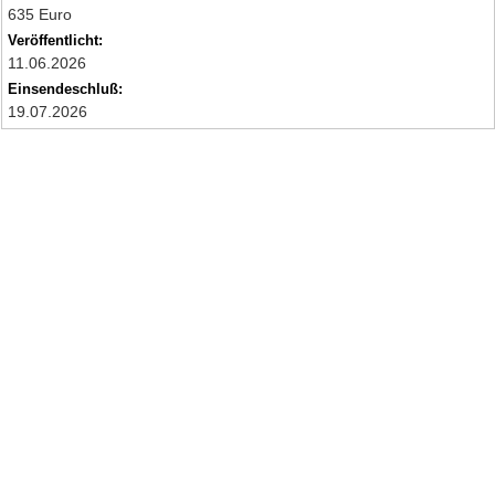
635 Euro
Veröffentlicht:
11.06.2026
Einsendeschluß:
19.07.2026