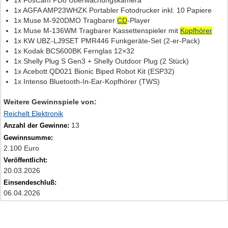
1x FosCam PD8 Überwachungskamera
1x AGFA AMP23WHZK Portabler Fotodrucker inkl. 10 Papiere
1x Muse M‑920DMO Tragbarer
CD
‑Player
1x Muse M‑136WM Tragbarer Kassettenspieler mit
Kopfhörer
1x KW UBZ‑LJ9SET PMR446 Funkgeräte‑Set (2‑er‑Pack)
1x Kodak BCS600BK Fernglas 12×32
1x Shelly Plug S Gen3 + Shelly Outdoor Plug (2 Stück)
1x Acebott QD021 Bionic Biped Robot Kit (ESP32)
1x Intenso Bluetooth‑In‑Ear‑Kopfhörer (TWS)
Weitere Gewinnspiele von:
Reichelt Elektronik
13
Anzahl der Gewinne:
Gewinnsumme:
2.100 Euro
Veröffentlicht:
20.03.2026
Einsendeschluß:
06.04.2026