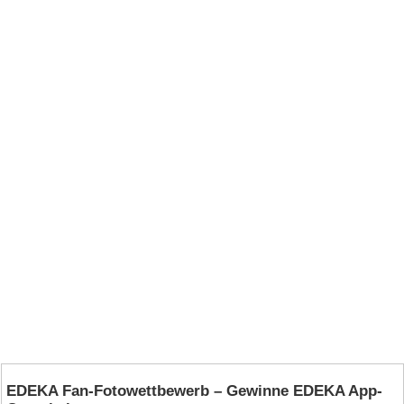
EDEKA Fan-Fotowettbewerb – Gewinne EDEKA App-