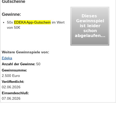
Gutscheine
Gewinne:
50x
EDEKA App-Gutschein
im Wert
von 50€
Weitere Gewinnspiele von:
Edeka
50
Anzahl der Gewinne:
Gewinnsumme:
2.500 Euro
Veröffentlicht:
02.06.2026
Einsendeschluß:
07.06.2026