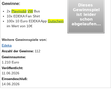
Gewinne:
2x
Playmobil
VW
Bus
10x EDEKA Fan Shirt
100x 10 Euro EDEKA App
Gutschein
im Wert von 10€
Weitere Gewinnspiele von:
Edeka
112
Anzahl der Gewinne:
Gewinnsumme:
1.210 Euro
Veröffentlicht:
11.06.2026
Einsendeschluß:
14.06.2026