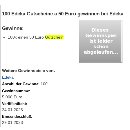
100 Edeka Gutscheine a 50 Euro gewinnen bei Edeka
Gewinne:
100x einen 50 Euro
Gutschein
Weitere Gewinnspiele von:
Edeka
100
Anzahl der Gewinne:
Gewinnsumme:
5.000 Euro
Veröffentlicht:
24.01.2023
Einsendeschluß:
29.01.2023