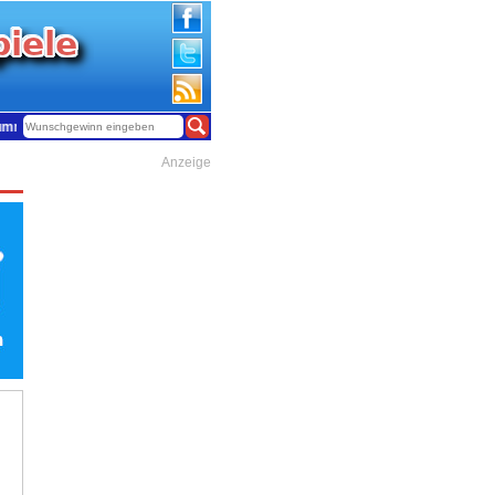
 38.613.131 Euro. +++ Insgesamt 17.971.405 Gewinne warten auf glückliche Ge
Anzeige