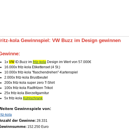
fritz-kola Gewinnspiel: VW Buzz im Design gewinnen
Gewinne:
2.
1x
VW
ID.Buzz im
fritz-kola
Design im Wert von 57.000€
16.000x fritz-kola Etikettenset (4 St.)
10.000x fritz-kola "flaschendrehen"-Kartenspiel
2.000x fritz-kola Brustbeutel
200x fritz-kola super zero T-Shirt
100x fritz-kola Radfritzen Trikot
25x fritz-kola Bierzeltgarnitur
5x fritz-kola
Kühlschrank
Weitere Gewinnspiele von:
ritz-kola
Anzahl der Gewinne:
28.331
Gewinnsumme:
152.250 Euro