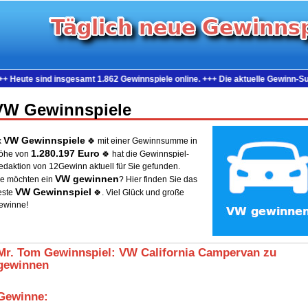
d insgesamt 1.862 Gewinnspiele online. +++ Die aktuelle Gewinn-Summe beträgt
VW Gewinnspiele
VW Gewinnspiele
x
🍀 mit einer Gewinnsumme in
1.280.197 Euro
öhe von
🍀 hat die Gewinnspiel-
edaktion von 12Gewinn aktuell für Sie gefunden.
VW gewinnen
ie möchten ein
? Hier finden Sie das
VW Gewinnspiel
este
🍀. Viel Glück und große
ewinne!
Mr. Tom Gewinnspiel: VW California Campervan zu
gewinnen
Gewinne: