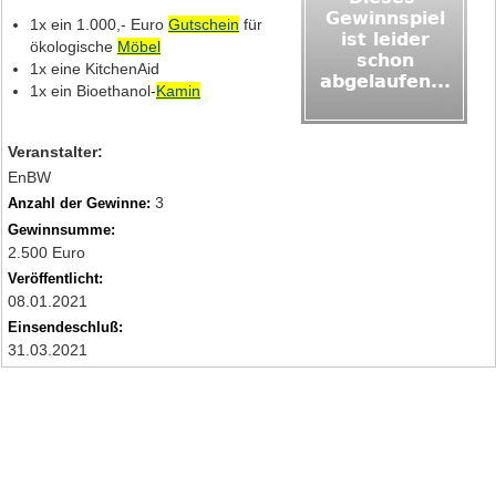
1x ein 1.000,- Euro
Gutschein
für
ökologische
Möbel
1x eine KitchenAid
1x ein Bioethanol-
Kamin
Veranstalter:
EnBW
3
Anzahl der Gewinne:
Gewinnsumme:
2.500 Euro
Veröffentlicht:
08.01.2021
Einsendeschluß:
31.03.2021