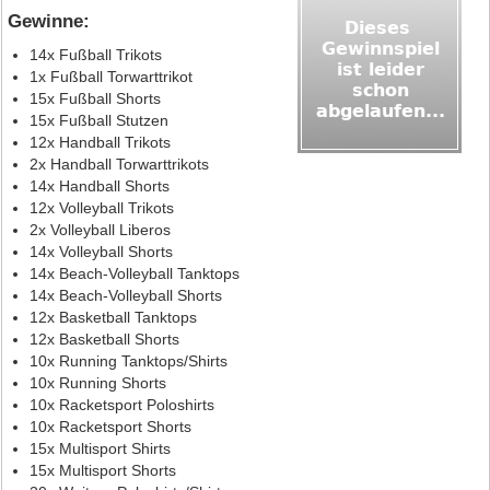
Gewinne:
14x Fußball Trikots
1x Fußball Torwarttrikot
15x Fußball Shorts
15x Fußball Stutzen
12x Handball Trikots
2x Handball Torwarttrikots
14x Handball Shorts
12x Volleyball Trikots
2x Volleyball Liberos
14x Volleyball Shorts
14x Beach‑Volleyball Tanktops
14x Beach‑Volleyball Shorts
12x Basketball Tanktops
12x Basketball Shorts
10x Running Tanktops/Shirts
10x Running Shorts
10x Racketsport Poloshirts
10x Racketsport Shorts
15x Multisport Shirts
15x Multisport Shorts