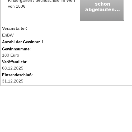
Kindergarten / Grundschule im Wert
von 180€
Veranstalter:
EnBW
1
Anzahl der Gewinne:
Gewinnsumme:
180 Euro
Veröffentlicht:
08.12.2025
Einsendeschluß:
31.12.2025