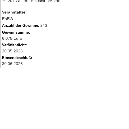
20x Weitere Poloshirts/Shirts
Veranstalter:
EnBW
243
Anzahl der Gewinne:
Gewinnsumme:
6.075 Euro
Veröffentlicht:
20.05.2026
Einsendeschluß:
30.06.2026