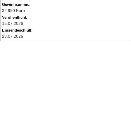
Gewinnsumme:
32.990 Euro
Veröffentlicht:
15.07.2026
Einsendeschluß:
23.07.2026