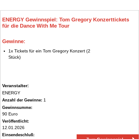
ENERGY Gewinnspiel: Tom Gregory Konzerttickets
für die Dance With Me Tour
Gewinne:
5.
1x Tickets für ein Tom Gregory Konzert (2
Stück)
Veranstalter:
ENERGY
1
Anzahl der Gewinne:
Gewinnsumme:
90 Euro
Veröffentlicht:
12.01.2026
Einsendeschluß: