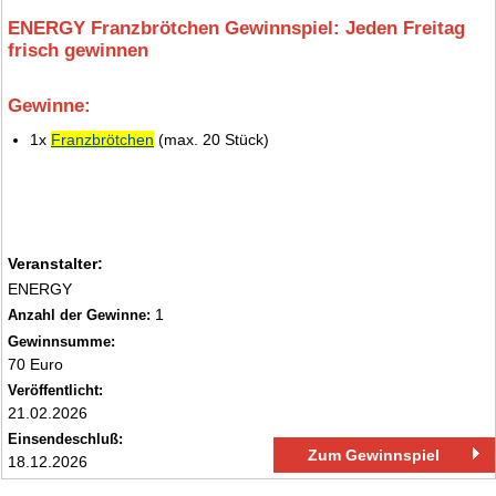
ENERGY Franzbrötchen Gewinnspiel: Jeden Freitag
frisch gewinnen
Gewinne:
4.
1x
Franzbrötchen
(max. 20 Stück)
Veranstalter:
ENERGY
1
Anzahl der Gewinne:
Gewinnsumme:
70 Euro
Veröffentlicht:
21.02.2026
Einsendeschluß:
Zum Gewinnspiel
18.12.2026