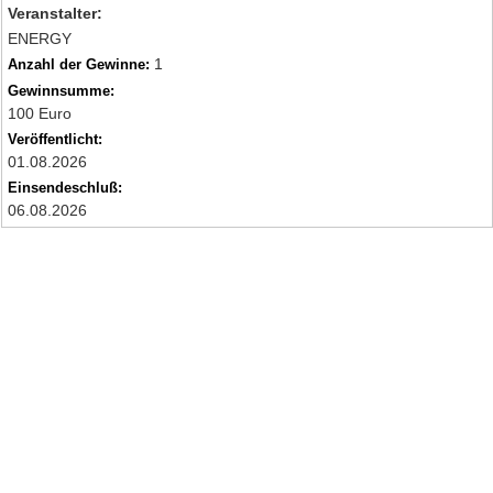
Veranstalter:
ENERGY
1
Anzahl der Gewinne:
Gewinnsumme:
100 Euro
Veröffentlicht:
01.08.2026
Einsendeschluß:
06.08.2026