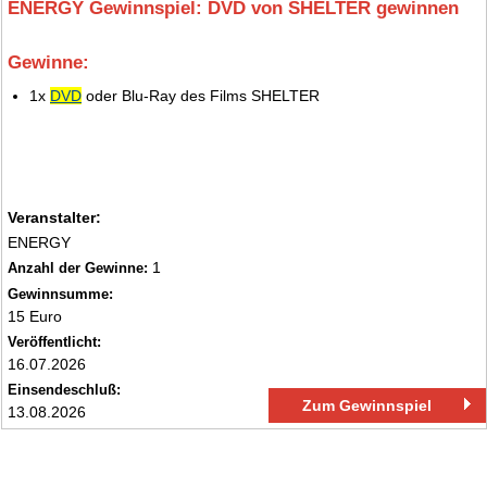
ENERGY Gewinnspiel: DVD von SHELTER gewinnen
Gewinne:
3.
1x
DVD
oder Blu‑Ray des Films SHELTER
Veranstalter:
ENERGY
1
Anzahl der Gewinne:
Gewinnsumme:
15 Euro
Veröffentlicht:
16.07.2026
Einsendeschluß:
Zum Gewinnspiel
13.08.2026