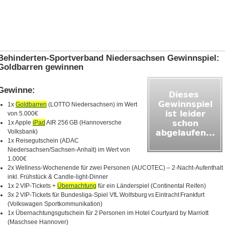
Behinderten‑Sportverband Niedersachsen Gewinnspiel:
Goldbarren gewinnen
Gewinne:
1x
Goldbarren
(LOTTO Niedersachsen) im Wert
von 5.000€
1x Apple
iPad
AIR 256 GB (Hannoversche
Volksbank)
1x Reisegutschein (ADAC
Niedersachsen/Sachsen-Anhalt) im Wert von
1.000€
2x Wellness‑Wochenende für zwei Personen (AUCOTEC) – 2‑Nacht‑Aufenthalt
inkl. Frühstück & Candle‑light‑Dinner
1x 2 VIP‑Tickets +
Übernachtung
für ein Länderspiel (Continental Reifen)
3x 2 VIP‑Tickets für Bundesliga‑Spiel VfL Wolfsburg vs Eintracht Frankfurt
(Volkswagen Sportkommunikation)
1x Übernachtungsgutschein für 2 Personen im Hotel Courtyard by Marriott
(Maschsee Hannover)