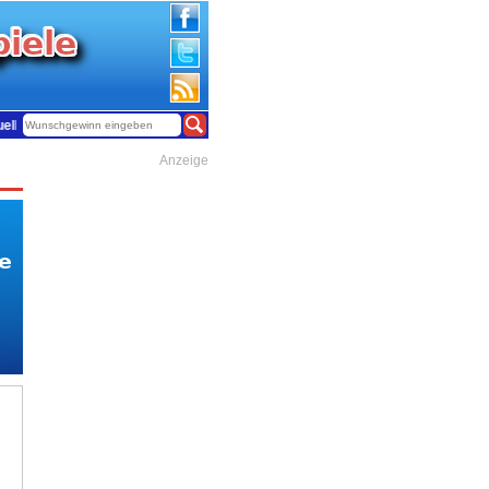
 Gewinn-Summe beträgt 37.778.325 Euro. +++ Insgesamt 17.929.787 Gewinne war
Anzeige