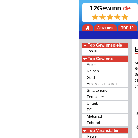
12Gewinn
.de
Jetzt neu
TOP 10
Top Gewinnspiele
Top10
Top Gewinne
A
Autos
R
Reisen
S
Geld
d
Amazon Gutschein
g
Smartphone
Fernseher
Urlaub
PC
Motorrad
Fahrrad
Top Veranstalter
Rewe