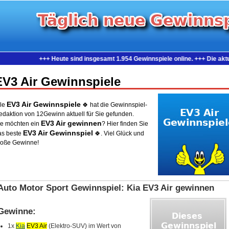
+++ Heute sind insgesamt 1.954 Gewinnspiele online. +++ Die aktuelle
EV3 Air Gewinnspiele
EV3 Air Gewinnspiele
lle
🍀 hat die Gewinnspiel-
edaktion von 12Gewinn aktuell für Sie gefunden.
EV3 Air gewinnen
ie möchten ein
? Hier finden Sie
EV3 Air Gewinnspiel
as beste
🍀. Viel Glück und
roße Gewinne!
Auto Motor Sport Gewinnspiel: Kia EV3 Air gewinnen
Gewinne:
1x
Kia
EV3 Air
(Elektro‑SUV) im Wert von