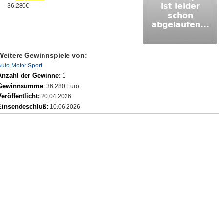
36.280€
Weitere Gewinnspiele von:
Auto Motor Sport
Anzahl der Gewinne:
1
Gewinnsumme:
36.280 Euro
Veröffentlicht:
20.04.2026
Einsendeschluß:
10.06.2026