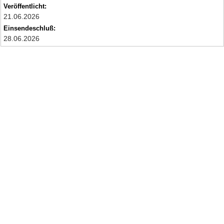
Veröffentlicht:
21.06.2026
Einsendeschluß:
28.06.2026