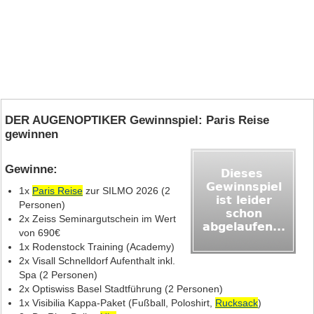
DER AUGENOPTIKER Gewinnspiel: Paris Reise
gewinnen
Gewinne:
1x
Paris Reise
zur SILMO 2026 (2
Personen)
2x Zeiss Seminargutschein im Wert
von 690€
1x Rodenstock Training (Academy)
2x Visall Schnelldorf Aufenthalt inkl.
Spa (2 Personen)
2x Optiswiss Basel Stadtführung (2 Personen)
1x Visibilia Kappa-Paket (Fußball, Poloshirt,
Rucksack
)