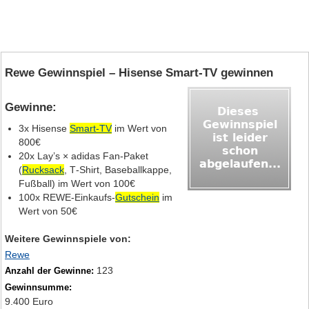
Rewe Gewinnspiel – Hisense Smart‑TV gewinnen
Gewinne:
3x Hisense
Smart‑TV
im Wert von
800€
20x Lay’s × adidas Fan‑Paket
(
Rucksack
, T‑Shirt, Baseballkappe,
Fußball) im Wert von 100€
100x REWE‑Einkaufs‑
Gutschein
im
Wert von 50€
Weitere Gewinnspiele von:
Rewe
123
Anzahl der Gewinne:
Gewinnsumme:
9.400 Euro