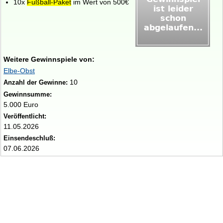
10x
Fußball-Paket
im Wert von 500€
Weitere Gewinnspiele von:
Elbe-Obst
10
Anzahl der Gewinne:
Gewinnsumme:
5.000 Euro
Veröffentlicht:
11.05.2026
Einsendeschluß:
07.06.2026