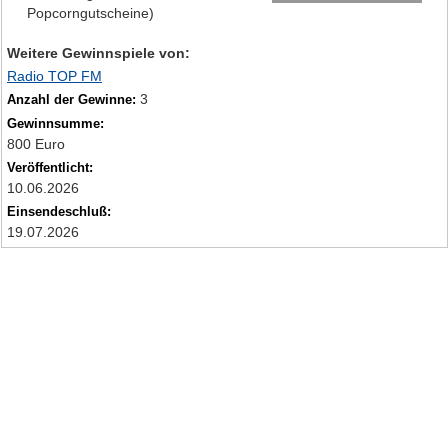
Popcorngutscheine)
Weitere Gewinnspiele von:
Radio TOP FM
3
Anzahl der Gewinne:
Gewinnsumme:
800 Euro
Veröffentlicht:
10.06.2026
Einsendeschluß:
19.07.2026