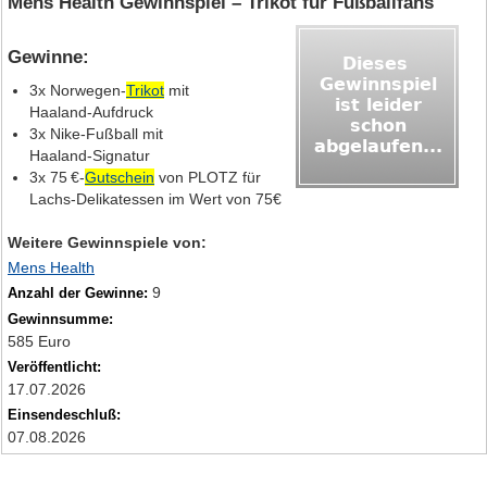
Mens Health Gewinnspiel – Trikot für Fußballfans
Gewinne:
3x Norwegen‑
Trikot
mit
Haaland‑Aufdruck
3x Nike‑Fußball mit
Haaland‑Signatur
3x 75 €‑
Gutschein
von PLOTZ für
Lachs‑Delikatessen im Wert von 75€
Weitere Gewinnspiele von:
Mens Health
9
Anzahl der Gewinne:
Gewinnsumme:
585 Euro
Veröffentlicht:
17.07.2026
Einsendeschluß:
07.08.2026