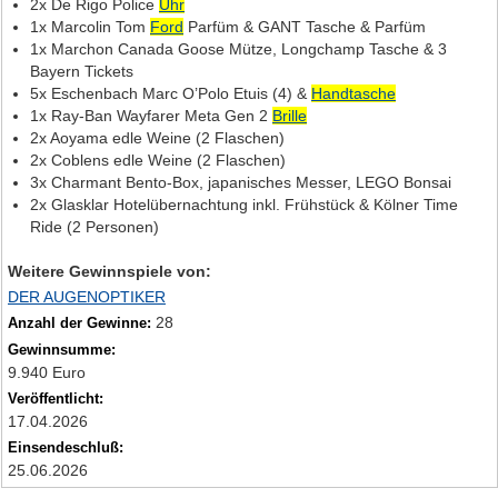
2x De Rigo Police
Uhr
1x Marcolin Tom
Ford
Parfüm & GANT Tasche & Parfüm
1x Marchon Canada Goose Mütze, Longchamp Tasche & 3
Bayern Tickets
5x Eschenbach Marc O’Polo Etuis (4) &
Handtasche
1x Ray-Ban Wayfarer Meta Gen 2
Brille
2x Aoyama edle Weine (2 Flaschen)
2x Coblens edle Weine (2 Flaschen)
3x Charmant Bento-Box, japanisches Messer, LEGO Bonsai
2x Glasklar Hotelübernachtung inkl. Frühstück & Kölner Time
Ride (2 Personen)
Weitere Gewinnspiele von:
DER AUGENOPTIKER
28
Anzahl der Gewinne:
Gewinnsumme:
9.940 Euro
Veröffentlicht:
17.04.2026
Einsendeschluß:
25.06.2026