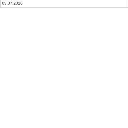
09.07.2026