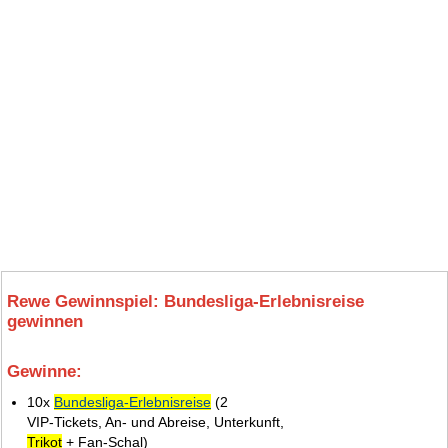
Rewe Gewinnspiel: Bundesliga-Erlebnisreise
gewinnen
Gewinne:
4.
10x
Bundesliga-Erlebnisreise
(2
VIP‑Tickets, An‑ und Abreise, Unterkunft,
Trikot
+ Fan‑Schal)