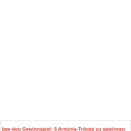
bee-doo Gewinnspiel: 5 Arminia-Trikots zu gewinnen