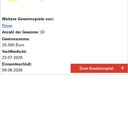
Weitere Gewinnspiele von:
Rewe
10
Anzahl der Gewinne:
Gewinnsumme:
20.000 Euro
Veröffentlicht:
23.07.2026
Einsendeschluß:
Zum Gewinnspiel
09.08.2026