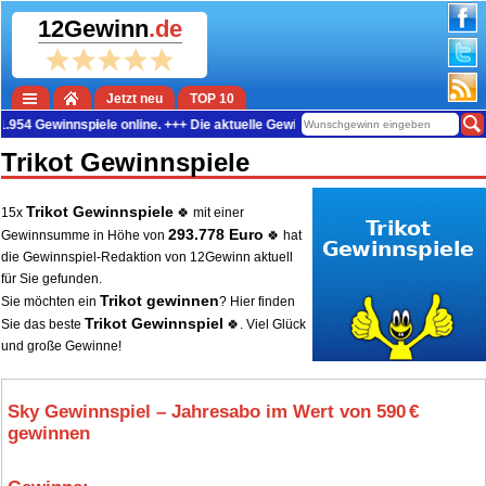
12Gewinn
.de
Jetzt neu
TOP 10
ewinnspiele online. +++ Die aktuelle Gewinn-Summe beträgt 37.889.422 Euro. 
Trikot Gewinnspiele
Trikot Gewinnspiele
15x
🍀 mit einer
293.778 Euro
Gewinnsumme in Höhe von
🍀 hat
die Gewinnspiel-Redaktion von 12Gewinn aktuell
für Sie gefunden.
Trikot gewinnen
Sie möchten ein
? Hier finden
Trikot Gewinnspiel
Sie das beste
🍀. Viel Glück
und große Gewinne!
Sky Gewinnspiel – Jahresabo im Wert von 590 €
gewinnen