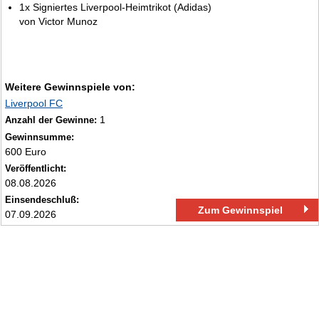
1x Signiertes Liverpool-Heimtrikot (Adidas)
von Victor Munoz
Weitere Gewinnspiele von:
Liverpool FC
1
Anzahl der Gewinne:
Gewinnsumme:
600 Euro
Veröffentlicht:
08.08.2026
Einsendeschluß:
Zum Gewinnspiel
07.09.2026