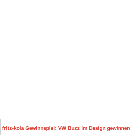
fritz-kola Gewinnspiel: VW Buzz im Design gewinnen