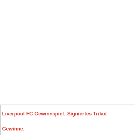
Liverpool FC Gewinnspiel: Signiertes Trikot
Gewinne:
6.