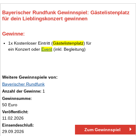
Bayerischer Rundfunk Gewinnspiel: Gästelistenplatz
für dein Lieblingskonzert gewinnen
Gewinne:
4.
1x Kostenloser Eintritt (
Gästelistenplatz
) für
ein Konzert oder
Event
(inkl. Begleitung)
Weitere Gewinnspiele von:
Bayerischer Rundfunk
1
Anzahl der Gewinne:
Gewinnsumme:
50 Euro
Veröffentlicht:
11.02.2026
Einsendeschluß:
Zum Gewinnspiel
29.09.2026