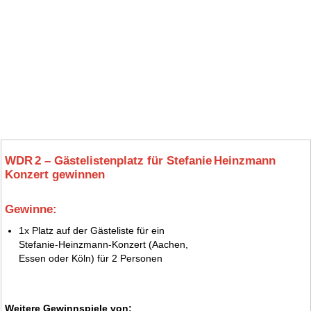
WDR 2 – Gästelistenplatz für Stefanie Heinzmann
Konzert gewinnen
Gewinne:
9.
1x Platz auf der Gästeliste für ein
Stefanie‑Heinzmann‑Konzert (Aachen,
Essen oder Köln) für 2 Personen
Weitere Gewinnspiele von: