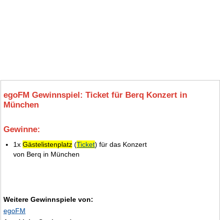
egoFM Gewinnspiel: Ticket für Berq Konzert in
München
Gewinne:
8.
1x
Gästelistenplatz
(
Ticket
) für das Konzert
von Berq in München
Weitere Gewinnspiele von:
egoFM