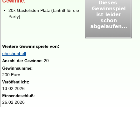
Gewinne:
20x Gästelisten Platz (Eintritt für die
Party)
Weitere Gewinnspiele von:
ohschonhell
20
Anzahl der Gewinne:
Gewinnsumme:
200 Euro
Veröffentlicht:
13.02.2026
Einsendeschluß:
26.02.2026