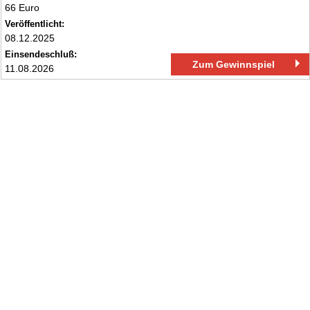
66 Euro
Veröffentlicht:
08.12.2025
Einsendeschluß:
Zum Gewinnspiel
11.08.2026