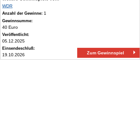
WDR
1
Anzahl der Gewinne:
Gewinnsumme:
40 Euro
Veröffentlicht:
05.12.2025
Einsendeschluß:
Zum Gewinnspiel
19.10.2026