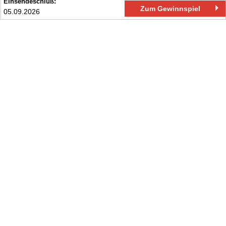
Einsendeschluß:
Zum Gewinnspiel
05.09.2026