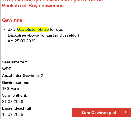
Backstreet Boys gewinnen
Gewinne:
3.
2x 2
Gästelistenplätze
für das
Backstreet‑Boys‑Konzert in Düsseldorf
am 25.09.2026
Veranstalter:
WDR
2
Anzahl der Gewinne:
Gewinnsumme:
160 Euro
Veröffentlicht:
21.02.2026
Einsendeschluß:
Zum Gewinnspiel
15.09.2026