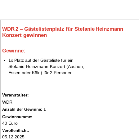
WDR 2 – Gästelistenplatz für Stefanie Heinzmann
Konzert gewinnen
Gewinne:
6.
1x Platz auf der Gästeliste für ein
Stefanie‑Heinzmann‑Konzert (Aachen,
Essen oder Köln) für 2 Personen
Veranstalter:
WDR
1
Anzahl der Gewinne:
Gewinnsumme:
40 Euro
Veröffentlicht:
05.12.2025