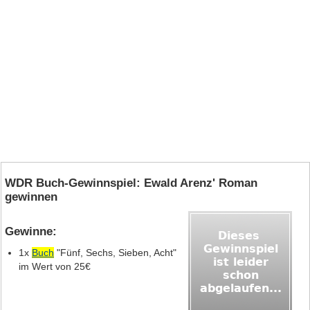
WDR Buch-Gewinnspiel: Ewald Arenz' Roman
gewinnen
Gewinne:
1x
Buch
"Fünf, Sechs, Sieben, Acht"
im Wert von 25€