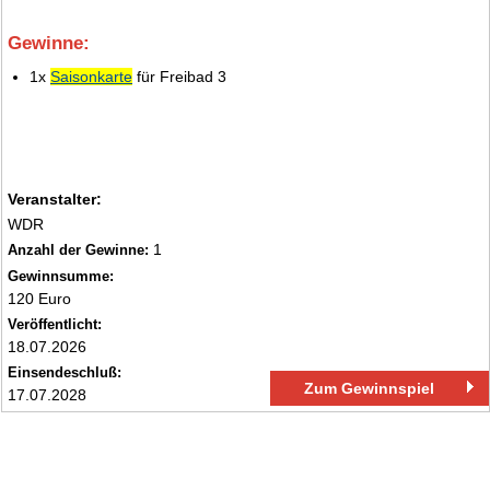
Gewinne:
2.
1x
Saisonkarte
für Freibad 3
Veranstalter:
WDR
1
Anzahl der Gewinne:
Gewinnsumme:
120 Euro
Veröffentlicht:
18.07.2026
Einsendeschluß:
Zum Gewinnspiel
17.07.2028