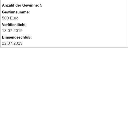
5
Anzahl der Gewinne:
Gewinnsumme:
500 Euro
Veröffentlicht:
13.07.2019
Einsendeschluß:
22.07.2019