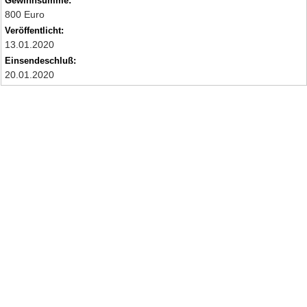
Gewinnsumme:
800 Euro
Veröffentlicht:
13.01.2020
Einsendeschluß:
20.01.2020