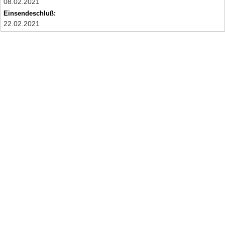
08.02.2021
Einsendeschluß:
22.02.2021