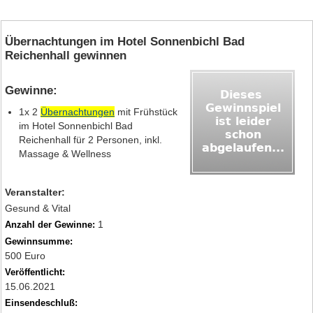
Übernachtungen im Hotel Sonnenbichl Bad
Reichenhall gewinnen
Gewinne:
1x 2
Übernachtungen
mit Frühstück
im Hotel Sonnenbichl Bad
Reichenhall für 2 Personen, inkl.
Massage & Wellness
Veranstalter:
Gesund & Vital
1
Anzahl der Gewinne:
Gewinnsumme:
500 Euro
Veröffentlicht:
15.06.2021
Einsendeschluß: