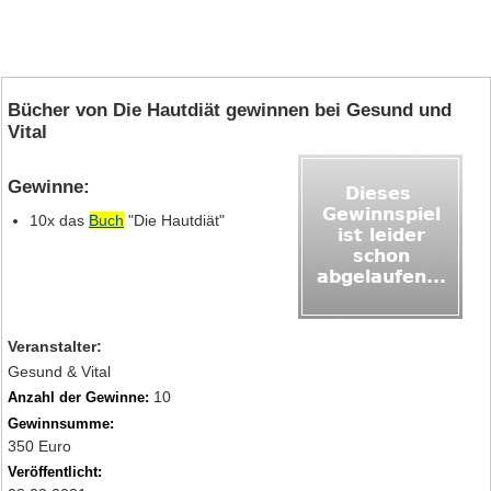
Bücher von Die Hautdiät gewinnen bei Gesund und
Vital
Gewinne:
10x das
Buch
"Die Hautdiät"
Veranstalter:
Gesund & Vital
10
Anzahl der Gewinne:
Gewinnsumme:
350 Euro
Veröffentlicht: