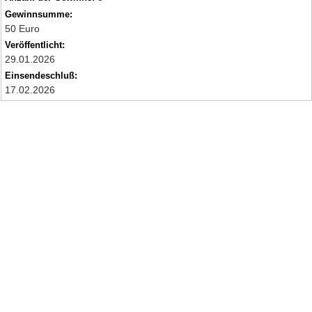
Gewinnsumme:
50 Euro
Veröffentlicht:
29.01.2026
Einsendeschluß:
17.02.2026