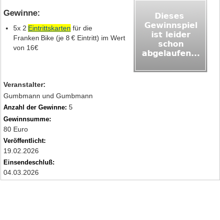
Gewinne:
5x 2
Eintrittskarten
für die
Franken Bike (je 8 € Eintritt) im Wert
von 16€
Veranstalter:
Gumbmann und Gumbmann
5
Anzahl der Gewinne:
Gewinnsumme:
80 Euro
Veröffentlicht:
19.02.2026
Einsendeschluß:
04.03.2026