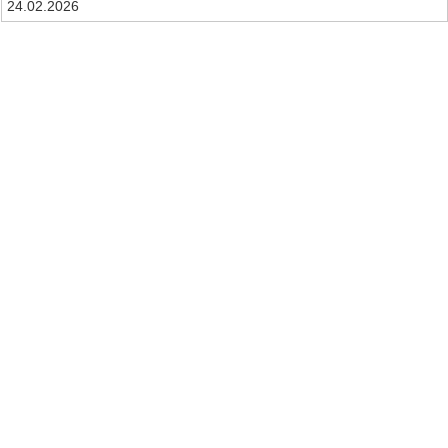
24.02.2026