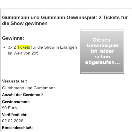
Gumbmann und Gummann Gewinnspiel: 2 Tickets für
die Show gewinnen
Gewinne:
3x 2
Tickets
für die Show in Erlangen
im Wert von 29€
Veranstalter:
Gumbmann und Gumbmann
3
Anzahl der Gewinne:
Gewinnsumme:
90 Euro
Veröffentlicht:
02.02.2026
Einsendeschluß: