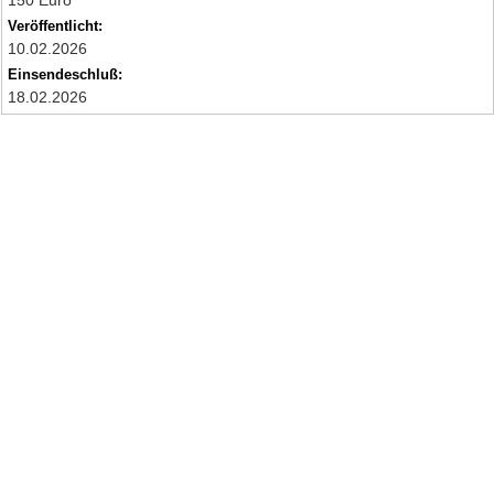
150 Euro
Veröffentlicht:
10.02.2026
Einsendeschluß:
18.02.2026