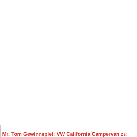
Mr. Tom Gewinnspiel: VW California Campervan zu