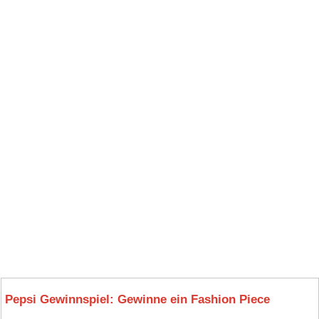
Pepsi Gewinnspiel: Gewinne ein Fashion Piece