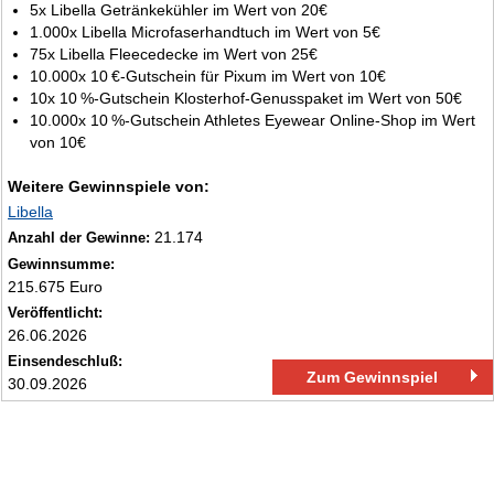
5x Libella Getränkekühler im Wert von 20€
1.000x Libella Microfaserhandtuch im Wert von 5€
75x Libella Fleecedecke im Wert von 25€
10.000x 10 €‑Gutschein für Pixum im Wert von 10€
10x 10 %‑Gutschein Klosterhof‑Genusspaket im Wert von 50€
10.000x 10 %‑Gutschein Athletes Eyewear Online‑Shop im Wert
von 10€
Weitere Gewinnspiele von:
Libella
21.174
Anzahl der Gewinne:
Gewinnsumme:
215.675 Euro
Veröffentlicht:
26.06.2026
Einsendeschluß:
Zum Gewinnspiel
30.09.2026