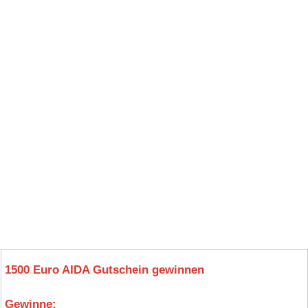
1500 Euro AIDA Gutschein gewinnen
Gewinne: