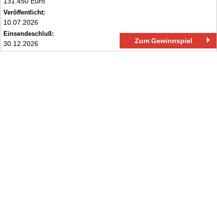
131.450 Euro
Veröffentlicht:
10.07.2026
Einsendeschluß:
Zum Gewinnspiel
30.12.2026