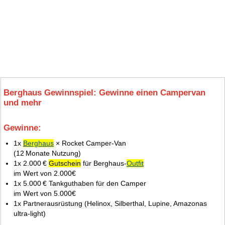
Berghaus Gewinnspiel: Gewinne einen Campervan
und mehr
Gewinne:
10.
1x
Berghaus
× Rocket Camper‑Van
(12 Monate Nutzung)
1x 2.000 €
Gutschein
für Berghaus‑
Outfit
im Wert von 2.000€
1x 5.000 € Tankguthaben für den Camper
im Wert von 5.000€
1x Partnerausrüstung (Helinox, Silberthal, Lupine, Amazonas
ultra‑light)