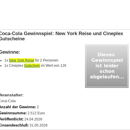
Coca‑Cola Gewinnspiel: New York Reise und Cineplex
Gutscheine
Gewinne:
1x
New York Reise
für 2 Personen
1x Cineplex
Gutschein
im Wert von 12€
Veranstalter:
Coca-Cola
Anzahl der Gewinne:
2
Gewinnsumme:
2.512 Euro
Veröffentlicht:
24.04.2026
Einsendeschluß:
31.05.2026