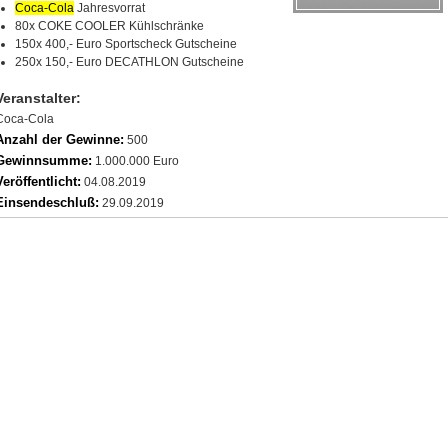
Coca-Cola
Jahresvorrat
80x COKE COOLER Kühlschränke
150x 400,- Euro Sportscheck Gutscheine
250x 150,- Euro DECATHLON Gutscheine
Veranstalter:
Coca-Cola
Anzahl der Gewinne:
500
Gewinnsumme:
1.000.000 Euro
Veröffentlicht:
04.08.2019
Einsendeschluß:
29.09.2019