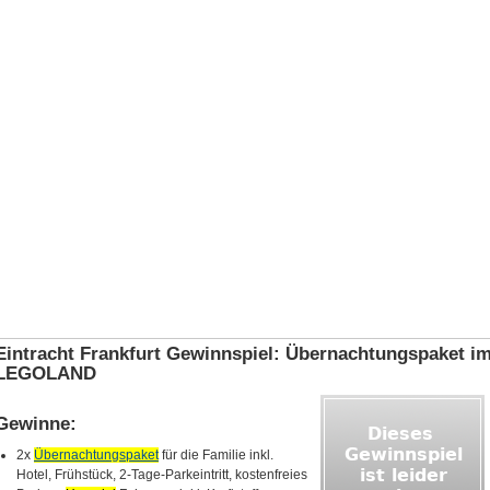
Eintracht Frankfurt Gewinnspiel: Übernachtungspaket i
LEGOLAND
Gewinne:
2x
Übernachtungspaket
für die Familie inkl.
Hotel, Frühstück, 2‑Tage‑Parkeintritt, kostenfreies