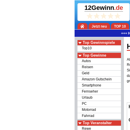
12Gewinn
.de
Jetzt neu
TOP 10
+++ Heute sind ins
Top Gewinnspiele
Top10
Top Gewinne
A
Autos
R
Reisen
S
Geld
d
Amazon Gutschein
g
Smartphone
Fernseher
Urlaub
PC
Motorrad
Fahrrad
Top Veranstalter
Rewe