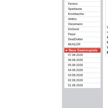
Ferrero
Sparkasse
Krombacher
Veltins
Viessmann
DoGood
Pepsi
DealDoktor
MUGLER
Neue Gewinnspiele
07.08.2026
06.08.2026
05.08.2026
04.08.2026
03.08.2026
02.08.2026
01.08.2026