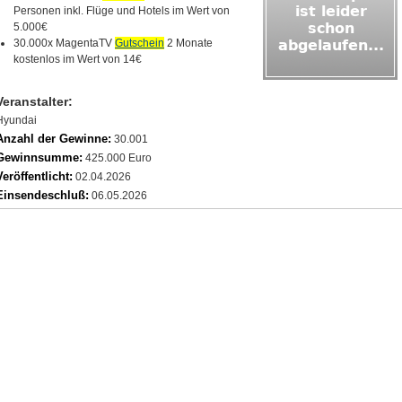
Personen inkl. Flüge und Hotels im Wert von
5.000€
30.000x MagentaTV
Gutschein
2 Monate
kostenlos im Wert von 14€
Veranstalter:
Hyundai
Anzahl der Gewinne:
30.001
Gewinnsumme:
425.000 Euro
Veröffentlicht:
02.04.2026
Einsendeschluß:
06.05.2026