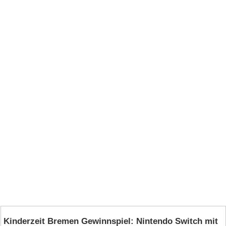
Kinderzeit Bremen Gewinnspiel: Nintendo Switch mit