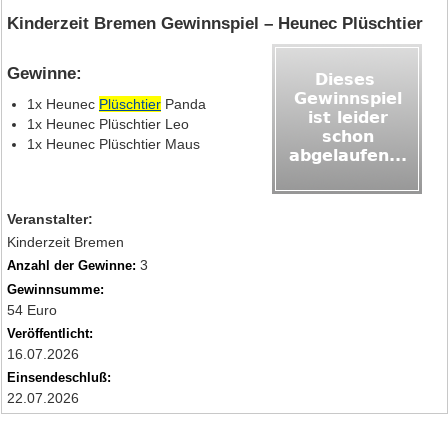
Kinderzeit Bremen Gewinnspiel – Heunec Plüschtier
Gewinne:
1x Heunec
Plüschtier
Panda
1x Heunec Plüschtier Leo
1x Heunec Plüschtier Maus
Veranstalter:
Kinderzeit Bremen
3
Anzahl der Gewinne:
Gewinnsumme:
54 Euro
Veröffentlicht:
16.07.2026
Einsendeschluß:
22.07.2026