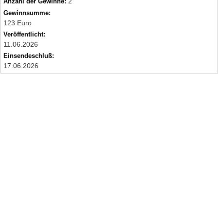
2
Anzahl der Gewinne:
Gewinnsumme:
123 Euro
Veröffentlicht:
11.06.2026
Einsendeschluß:
17.06.2026