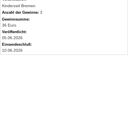
Kinderzeit Bremen
3
Anzahl der Gewinne:
Gewinnsumme:
36 Euro
Veröffentlicht:
05.06.2026
Einsendeschluß:
10.06.2026