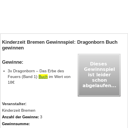
Kinderzeit Bremen Gewinnspiel: Dragonborn Buch
gewinnen
Gewinne:
3x Dragonborn – Das Erbe des
Feuers (Band 1)
Buch
im Wert von
18€
Veranstalter:
Kinderzeit Bremen
3
Anzahl der Gewinne:
Gewinnsumme: