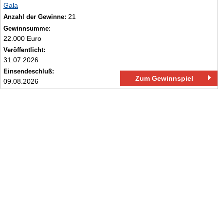
Gala
21
Anzahl der Gewinne:
Gewinnsumme:
22.000 Euro
Veröffentlicht:
31.07.2026
Einsendeschluß:
Zum Gewinnspiel
09.08.2026