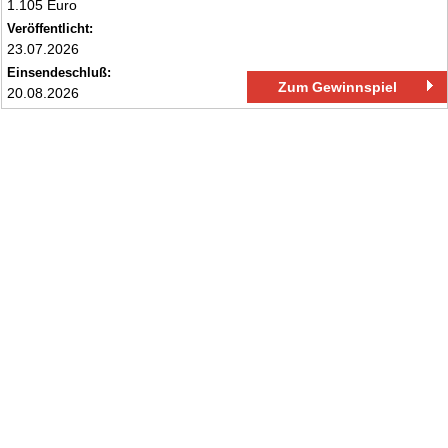
1.105 Euro
Veröffentlicht:
23.07.2026
Einsendeschluß:
Zum Gewinnspiel
20.08.2026