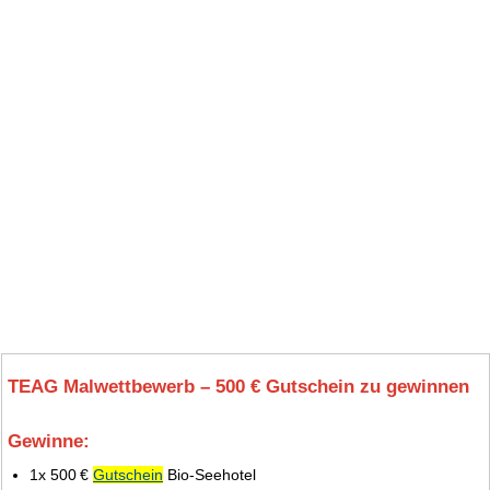
TEAG Malwettbewerb – 500 € Gutschein zu gewinnen
Gewinne:
6.
1x 500 €
Gutschein
Bio‑Seehotel