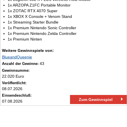
1x ARZOPA Z1FC Portable Monitor
1x ZOTAC RTX 4070 Super
1x XBOX X Console + Venom Stand
1x Streaming Starter Bundle
1x Premium Nintendo Sonic Controller
1x Premium Nintendo Zelda Controller
1x Premium Ninten
Weitere Gewinnspiele von:
BlueandQueenie
43
Anzahl der Gewinne:
Gewinnsumme:
22.020 Euro
Veröffentlicht:
08.07.2026
Einsendeschluß:
Zum Gewinnspiel
07.08.2026