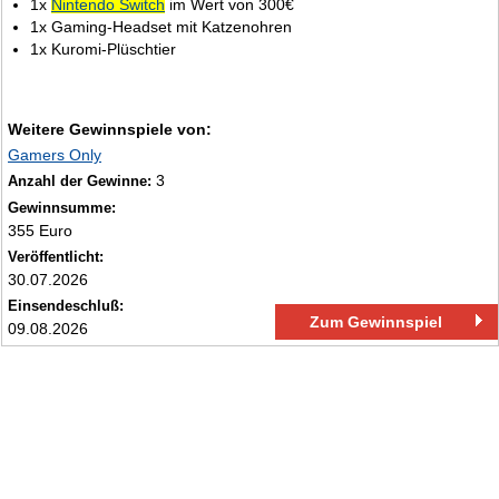
1x
Nintendo Switch
im Wert von 300€
1x Gaming-Headset mit Katzenohren
1x Kuromi-Plüschtier
Weitere Gewinnspiele von:
Gamers Only
3
Anzahl der Gewinne:
Gewinnsumme:
355 Euro
Veröffentlicht:
30.07.2026
Einsendeschluß:
Zum Gewinnspiel
09.08.2026