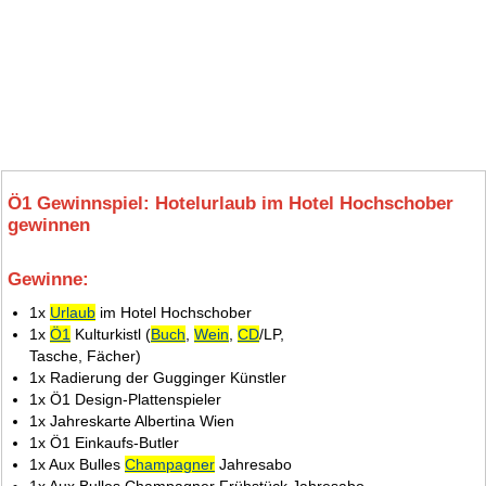
Ö1 Gewinnspiel: Hotelurlaub im Hotel Hochschober
gewinnen
Gewinne:
5.
1x
Urlaub
im Hotel Hochschober
1x
Ö1
Kulturkistl (
Buch
,
Wein
,
CD
/LP,
Tasche, Fächer)
1x Radierung der Gugginger Künstler
1x Ö1 Design‑Plattenspieler
1x Jahreskarte Albertina Wien
1x Ö1 Einkaufs‑Butler
1x Aux Bulles
Champagner
Jahresabo