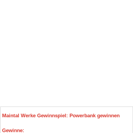
Maintal Werke Gewinnspiel: Powerbank gewinnen
Gewinne: