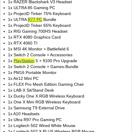
1x RAZER Blackshark V3 Headset
1x ULTRA 85 Gaming PC
1x ProjectD Tinker 75% Keyboard
1x ULTRA
R77 PC
Bundle
1x ProjectD Tinker 65% Keyboard
1x RIG Gaming 700HS Headset
1x RTX 4080 Graphics Card
1x RTX 4060 TI
1x MSI 4K Monitor + Battlefield 6
1x Switch 2 Console + Accessories
1x
PlayStation
5 + 9100 Pro Upgrade
1x Switch 2 Console + Games-Bundle
1x PM16 Portable Monitor
1x Air12 Mini PC
1x FLEX Pro Mesh Edition Gaming Chair
1x LAB-X Sit/Stand Desk
1x Ducky One X RGB Wireless Keyboard
1x One X Mini RGB Wireless Keyboard
1x Samsung T9 External Drive
1x A10 Headsets
1x Ultra R97 Pro Gaming PC
1x Logitech 502 Wired White Mouse
1x Logitech 502 X PLUS Wireless RGB Mouse