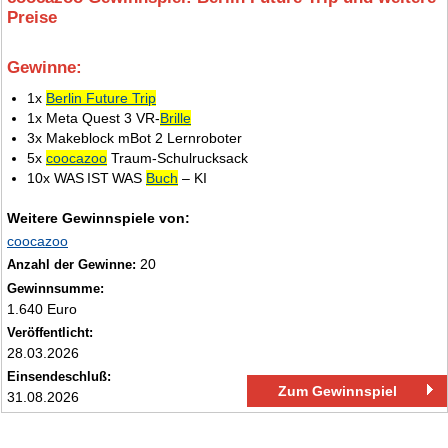
Preise
Gewinne:
10.
1x
Berlin Future Trip
1x Meta Quest 3 VR‑
Brille
3x Makeblock mBot 2 Lernroboter
5x
coocazoo
Traum‑Schulrucksack
10x WAS IST WAS
Buch
– KI
Weitere Gewinnspiele von:
coocazoo
20
Anzahl der Gewinne:
Gewinnsumme:
1.640 Euro
Veröffentlicht:
28.03.2026
Einsendeschluß:
Zum Gewinnspiel
31.08.2026