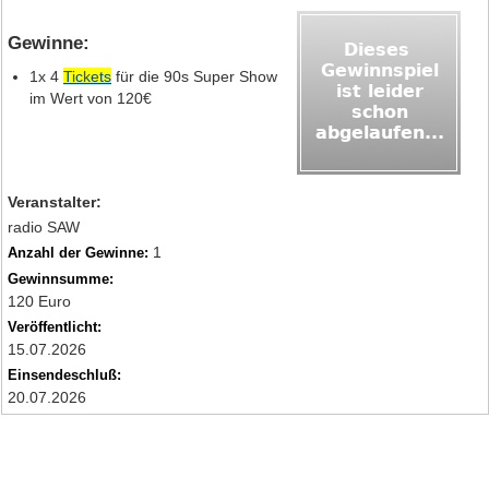
Gewinne:
1x 4
Tickets
für die 90s Super Show
im Wert von 120€
Veranstalter:
radio SAW
1
Anzahl der Gewinne:
Gewinnsumme:
120 Euro
Veröffentlicht:
15.07.2026
Einsendeschluß:
20.07.2026