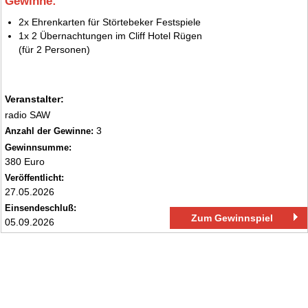
Gewinne:
1.
2x Ehrenkarten für Störtebeker Festspiele
1x 2 Übernachtungen im Cliff Hotel Rügen
(für 2 Personen)
Veranstalter:
radio SAW
3
Anzahl der Gewinne:
Gewinnsumme:
380 Euro
Veröffentlicht:
27.05.2026
Einsendeschluß:
Zum Gewinnspiel
05.09.2026