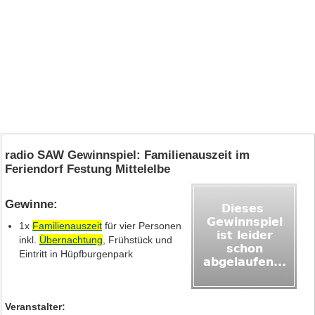
radio SAW Gewinnspiel: Familienauszeit im
Feriendorf Festung Mittelelbe
Gewinne:
1x
Familienauszeit
für vier Personen
inkl.
Übernachtung
, Frühstück und
Eintritt in Hüpfburgenpark
Veranstalter: