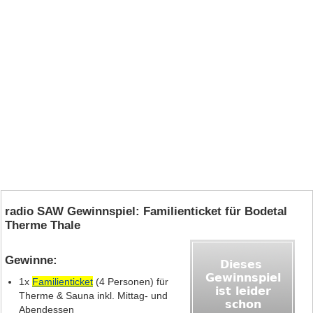
radio SAW Gewinnspiel: Familienticket für Bodetal
Therme Thale
Gewinne:
1x
Familienticket
(4 Personen) für
Therme & Sauna inkl. Mittag- und
Abendessen