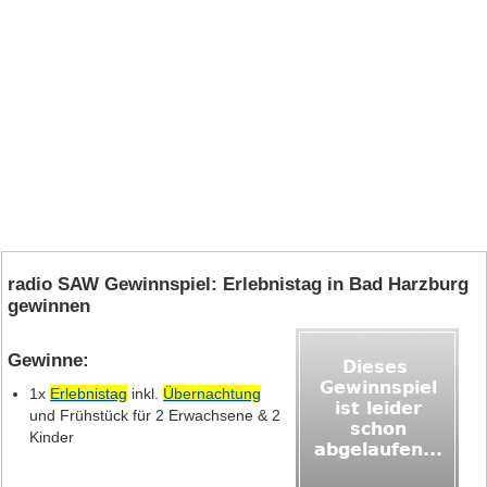
radio SAW Gewinnspiel: Erlebnistag in Bad Harzburg
gewinnen
Gewinne:
1x
Erlebnistag
inkl.
Übernachtung
und Frühstück für 2 Erwachsene & 2
Kinder