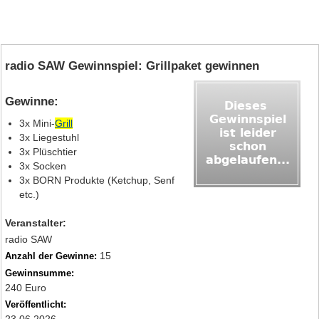
radio SAW Gewinnspiel: Grillpaket gewinnen
Gewinne:
3x Mini‑
Grill
3x Liegestuhl
3x Plüschtier
3x Socken
3x BORN Produkte (Ketchup, Senf
etc.)
Veranstalter:
radio SAW
15
Anzahl der Gewinne:
Gewinnsumme:
240 Euro
Veröffentlicht: