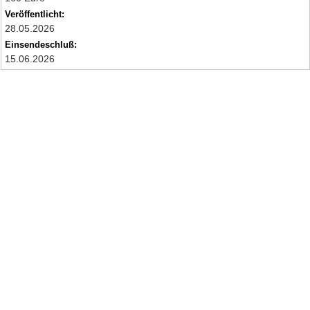
Veröffentlicht:
28.05.2026
Einsendeschluß:
15.06.2026