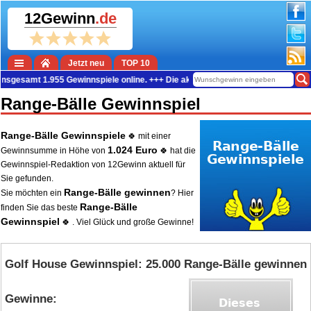
12Gewinn
.de
Jetzt neu
TOP 10
sgesamt 1.955 Gewinnspiele online. +++ Die aktuelle Gewinn-Summe beträgt 37.
Range‑Bälle Gewinnspiel
Range‑Bälle Gewinnspiele
🍀 mit einer
1.024 Euro
Gewinnsumme in Höhe von
🍀 hat die
Gewinnspiel-Redaktion von 12Gewinn aktuell für
Sie gefunden.
Range‑Bälle gewinnen
Sie möchten ein
? Hier
Range‑Bälle
finden Sie das beste
Gewinnspiel
🍀 . Viel Glück und große Gewinne!
Golf House Gewinnspiel: 25.000 Range‑Bälle gewinnen
Gewinne: