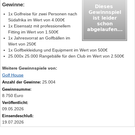
Gewinne:
1x Golfreise für zwei Personen nach
Südafrika im Wert von 4.000€
1x Eisensatz mit professionellem
Fitting im Wert von 1.500€
1x Jahresvorrat an Golfbällen im
Wert von 250€
1x Golfbekleidung und Equipment im Wert von 500€
25.000x 25.000 Rangebälle für den Club im Wert von 2.500€
Weitere Gewinnspiele von:
Golf House
25.004
Anzahl der Gewinne:
Gewinnsumme:
8.750 Euro
Veröffentlicht:
09.05.2026
Einsendeschluß:
19.07.2026