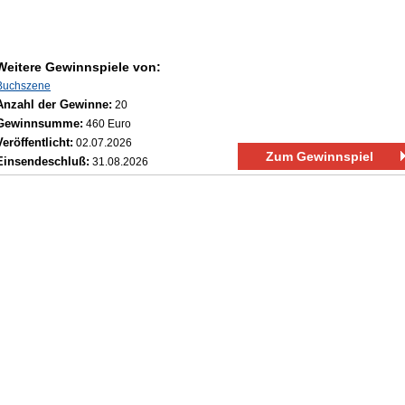
Weitere Gewinnspiele von:
Buchszene
Anzahl der Gewinne:
20
Gewinnsumme:
460 Euro
Veröffentlicht:
02.07.2026
Zum Gewinnspiel
Einsendeschluß:
31.08.2026