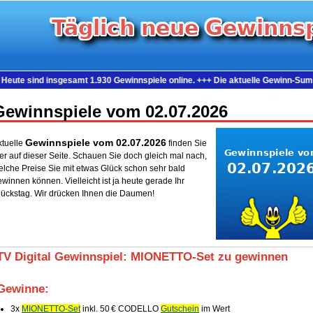
nsgesamt 1.930 Gewinnspiele online. +++ Die aktuelle Gewinn-Summe beträgt 3
Gewinnspiele vom 02.07.2026
Gewinnspiele vom 02.07.2026
ktuelle
finden Sie
er auf dieser Seite. Schauen Sie doch gleich mal nach,
elche Preise Sie mit etwas Glück schon sehr bald
winnen können. Vielleicht ist ja heute gerade Ihr
lückstag. Wir drücken Ihnen die Daumen!
TV Digital Gewinnspiel: MIONETTO-Set zu gewinnen
Gewinne:
1.
3x
MIONETTO-Set
inkl. 50 € CODELLO
Gutschein
im Wert