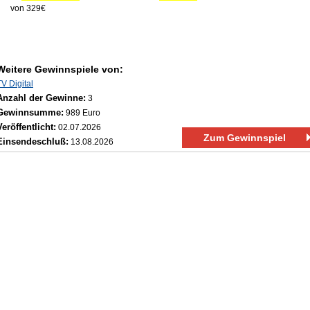
von 329€
Weitere Gewinnspiele von:
TV Digital
Anzahl der Gewinne:
3
Gewinnsumme:
989 Euro
Veröffentlicht:
02.07.2026
Zum Gewinnspiel
Einsendeschluß:
13.08.2026