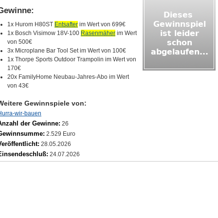
Gewinne:
1x Hurom H80ST
Entsafter
im Wert von 699€
1x Bosch Visimow 18V-100
Rasenmäher
im Wert
von 500€
3x Microplane Bar Tool Set im Wert von 100€
1x Thorpe Sports Outdoor Trampolin im Wert von
170€
20x FamilyHome Neubau-Jahres-Abo im Wert
von 43€
Weitere Gewinnspiele von:
Hurra-wir-bauen
Anzahl der Gewinne:
26
Gewinnsumme:
2.529 Euro
Veröffentlicht:
28.05.2026
Einsendeschluß:
24.07.2026