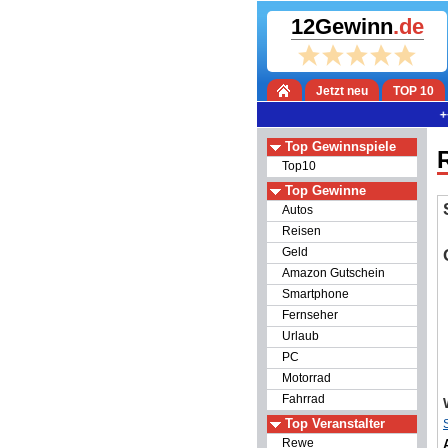
12Gewinn
.de
Jetzt neu
TOP 10
+++ Heute sind
Top Gewinnspiele
Top10
Top Gewinne
Autos
Reisen
Geld
Amazon Gutschein
Smartphone
Fernseher
Urlaub
PC
Motorrad
Fahrrad
Top Veranstalter
Rewe