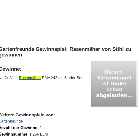
Gartenfreunde Gewinnspiel: Rasenmäher von Stihl zu
gewinnen
Gewinne:
2x Akku‑
Rasenmäher
RMA 243 mit Starter‑Set
Weitere Gewinnspiele von:
Gartenfreunde
Anzahl der Gewinne:
2
Gewinnsumme:
1.256 Euro