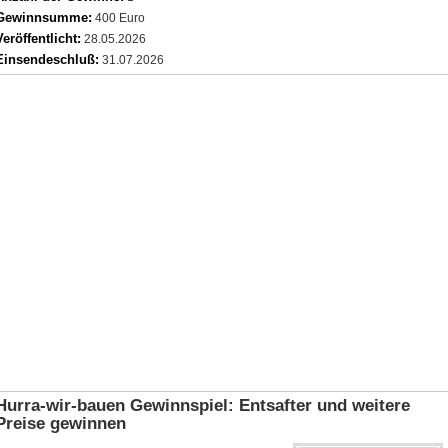
Gewinnsumme:
400 Euro
Veröffentlicht:
28.05.2026
Einsendeschluß:
31.07.2026
Hurra-wir-bauen Gewinnspiel: Entsafter und weitere
Preise gewinnen