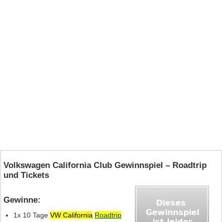
Volkswagen California Club Gewinnspiel – Roadtrip
und Tickets
Gewinne:
1x 10 Tage
VW California
Roadtrip