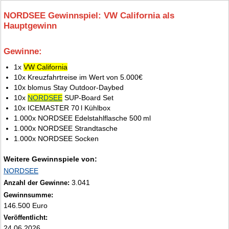
NORDSEE Gewinnspiel: VW California als
Hauptgewinn
Gewinne:
2.
1x
VW California
10x Kreuzfahrtreise im Wert von 5.000€
10x blomus Stay Outdoor-Daybed
10x
NORDSEE
SUP-Board Set
10x ICEMASTER 70 l Kühlbox
1.000x NORDSEE Edelstahlflasche 500 ml
1.000x NORDSEE Strandtasche
1.000x NORDSEE Socken
Weitere Gewinnspiele von:
NORDSEE
3.041
Anzahl der Gewinne:
Gewinnsumme:
146.500 Euro
Veröffentlicht:
24.06.2026