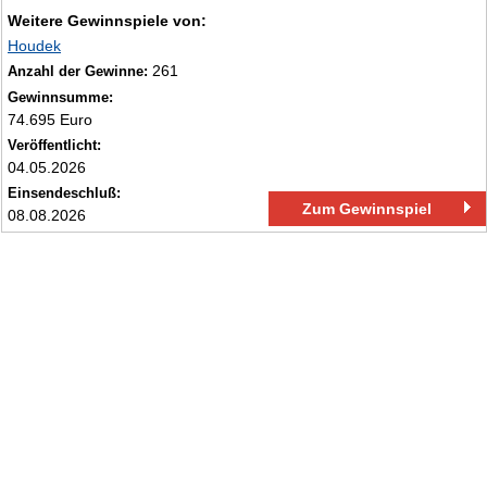
Weitere Gewinnspiele von:
Houdek
261
Anzahl der Gewinne:
Gewinnsumme:
74.695 Euro
Veröffentlicht:
04.05.2026
Einsendeschluß:
Zum Gewinnspiel
08.08.2026