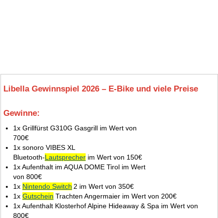
Libella Gewinnspiel 2026 – E‑Bike und viele Preise
Gewinne:
7.
1x Grillfürst G310G Gasgrill im Wert von
700€
1x sonoro VIBES XL
Bluetooth‑
Lautsprecher
im Wert von 150€
1x Aufenthalt im AQUA DOME Tirol im Wert
von 800€
1x
Nintendo Switch
2 im Wert von 350€
1x
Gutschein
Trachten Angermaier im Wert von 200€
1x Aufenthalt Klosterhof Alpine Hideaway & Spa im Wert von
800€