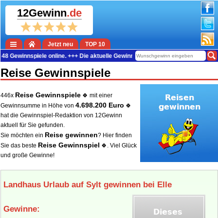
12Gewinn
.de
Jetzt neu
TOP 10
nnspiele online. +++ Die aktuelle Gewinn-Summe beträgt 37.765.355 Euro. +++
Reise Gewinnspiele
Reise Gewinnspiele
446x
🍀 mit einer
4.698.200 Euro
Gewinnsumme in Höhe von
🍀
hat die Gewinnspiel-Redaktion von 12Gewinn
aktuell für Sie gefunden.
Reise gewinnen
Sie möchten ein
? Hier finden
Reise Gewinnspiel
Sie das beste
🍀. Viel Glück
und große Gewinne!
Landhaus Urlaub auf Sylt gewinnen bei Elle
Gewinne: