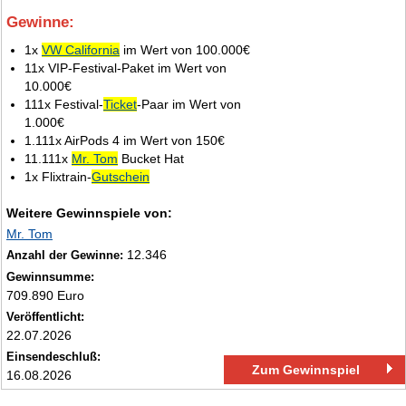
Gewinne:
3.
1x
VW California
im Wert von 100.000€
11x VIP-Festival-Paket im Wert von
10.000€
111x Festival-
Ticket
-Paar im Wert von
1.000€
1.111x AirPods 4 im Wert von 150€
11.111x
Mr. Tom
Bucket Hat
1x Flixtrain-
Gutschein
Weitere Gewinnspiele von:
Mr. Tom
12.346
Anzahl der Gewinne:
Gewinnsumme:
709.890 Euro
Veröffentlicht:
22.07.2026
Einsendeschluß:
Zum Gewinnspiel
16.08.2026