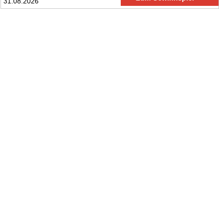
31.08.2026