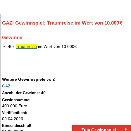
GAZİ Gewinnspiel: Traumreise im Wert von 10.000 €
Gewinne:
5.
40x
Traumreise
im Wert von 10.000€
Weitere Gewinnspiele von:
GAZİ
40
Anzahl der Gewinne:
Gewinnsumme:
400.000 Euro
Veröffentlicht:
09.04.2026
Einsendeschluß:
Zum Gewinnspiel