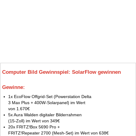
Computer Bild Gewinnspiel: SolarFlow gewinnen
Gewinne:
10.
1x EcoFlow Offgrid-Set (Powerstation Delta
3 Max Plus + 400W-Solarpanel) im Wert
von 1.670€
5x Aura Walden digitaler Bilderrahmen
(15‑Zoll) im Wert von 349€
20x FRITZ!Box 5690 Pro +
FRITZ!Repeater 2700 (Mesh‑Set) im Wert von 638€