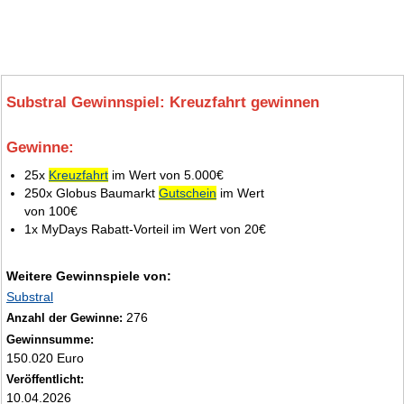
Substral Gewinnspiel: Kreuzfahrt gewinnen
Gewinne:
8.
25x
Kreuzfahrt
im Wert von 5.000€
250x Globus Baumarkt
Gutschein
im Wert
von 100€
1x MyDays Rabatt-Vorteil im Wert von 20€
Weitere Gewinnspiele von:
Substral
276
Anzahl der Gewinne:
Gewinnsumme:
150.020 Euro
Veröffentlicht:
10.04.2026