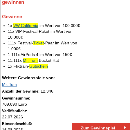
gewinnen
Gewinne:
3.
1x
VW California
im Wert von 100.000€
11x VIP-Festival-Paket im Wert von
10.000€
111x Festival-
Ticket
-Paar im Wert von
1.000€
1.111x AirPods 4 im Wert von 150€
11.111x
Mr. Tom
Bucket Hat
1x Flixtrain-
Gutschein
Weitere Gewinnspiele von:
Mr. Tom
12.346
Anzahl der Gewinne:
Gewinnsumme:
709.890 Euro
Veröffentlicht:
22.07.2026
Einsendeschluß:
Zum Gewinnspiel
16.08.2026