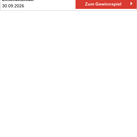
Zum Gewinnspiel
30.09.2026