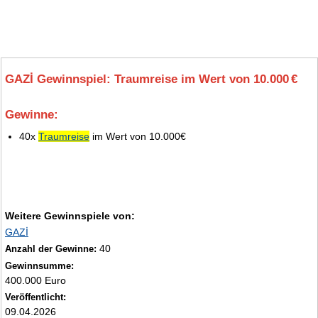
GAZİ Gewinnspiel: Traumreise im Wert von 10.000 €
Gewinne:
5.
40x
Traumreise
im Wert von 10.000€
Weitere Gewinnspiele von:
GAZİ
40
Anzahl der Gewinne:
Gewinnsumme:
400.000 Euro
Veröffentlicht:
09.04.2026