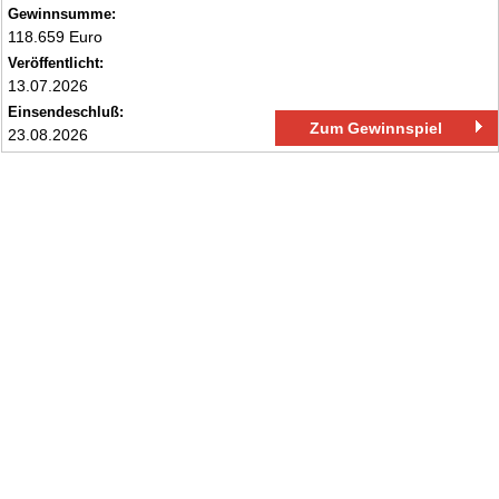
Gewinnsumme:
118.659 Euro
Veröffentlicht:
13.07.2026
Einsendeschluß:
Zum Gewinnspiel
23.08.2026