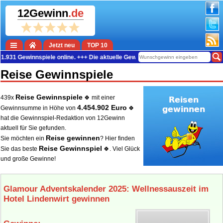
12Gewinn
.de
Jetzt neu
TOP 10
ewinnspiele online. +++ Die aktuelle Gewinn-Summe beträgt 38.728.587 Euro. +
Reise Gewinnspiele
Reise Gewinnspiele
439x
🍀 mit einer
4.454.902 Euro
Gewinnsumme in Höhe von
🍀
hat die Gewinnspiel-Redaktion von 12Gewinn
aktuell für Sie gefunden.
Reise gewinnen
Sie möchten ein
? Hier finden
Reise Gewinnspiel
Sie das beste
🍀. Viel Glück
und große Gewinne!
Glamour Adventskalender 2025: Wellnessauszeit im
Hotel Lindenwirt gewinnen