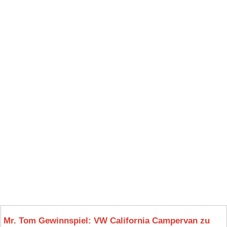
Mr. Tom Gewinnspiel: VW California Campervan zu