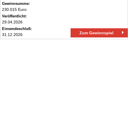
Gewinnsumme:
230.015 Euro
Veröffentlicht:
29.04.2026
Einsendeschluß:
Zum Gewinnspiel
31.12.2026