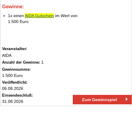
Gewinne:
2.
1x einen
AIDA Gutschein
im Wert von
1.500 Euro
Veranstalter:
AIDA
1
Anzahl der Gewinne:
Gewinnsumme:
1.500 Euro
Veröffentlicht:
06.08.2026
Einsendeschluß:
Zum Gewinnspiel
31.08.2026