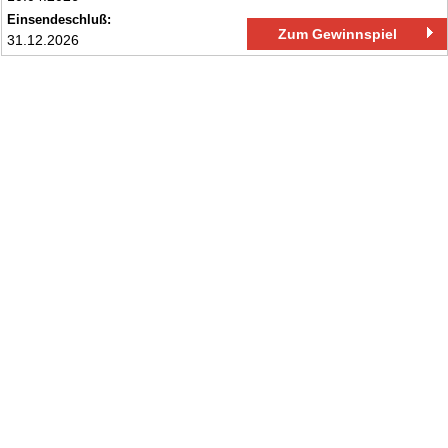
Einsendeschluß:
Zum Gewinnspiel
31.12.2026