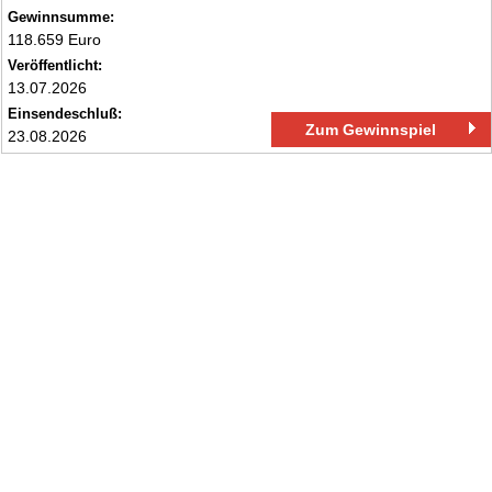
Gewinnsumme:
118.659 Euro
Veröffentlicht:
13.07.2026
Einsendeschluß:
Zum Gewinnspiel
23.08.2026