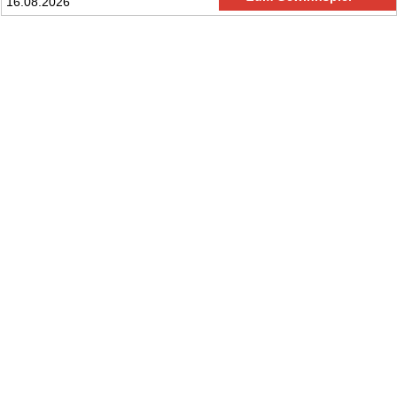
16.08.2026