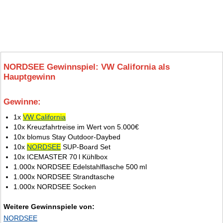
NORDSEE Gewinnspiel: VW California als
Hauptgewinn
Gewinne:
9.
1x
VW California
10x Kreuzfahrtreise im Wert von 5.000€
10x blomus Stay Outdoor-Daybed
10x
NORDSEE
SUP-Board Set
10x ICEMASTER 70 l Kühlbox
1.000x NORDSEE Edelstahlflasche 500 ml
1.000x NORDSEE Strandtasche
1.000x NORDSEE Socken
Weitere Gewinnspiele von:
NORDSEE