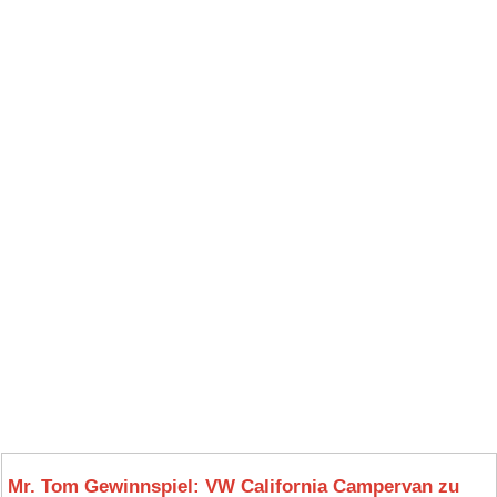
Mr. Tom Gewinnspiel: VW California Campervan zu