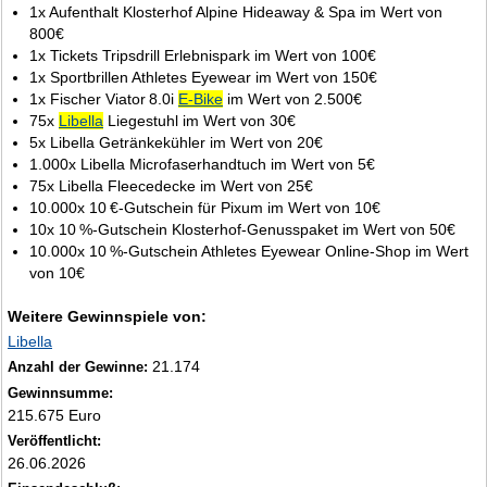
1x Aufenthalt Klosterhof Alpine Hideaway & Spa im Wert von
800€
1x Tickets Tripsdrill Erlebnispark im Wert von 100€
1x Sportbrillen Athletes Eyewear im Wert von 150€
1x Fischer Viator 8.0i
E‑Bike
im Wert von 2.500€
75x
Libella
Liegestuhl im Wert von 30€
5x Libella Getränkekühler im Wert von 20€
1.000x Libella Microfaserhandtuch im Wert von 5€
75x Libella Fleecedecke im Wert von 25€
10.000x 10 €‑Gutschein für Pixum im Wert von 10€
10x 10 %‑Gutschein Klosterhof‑Genusspaket im Wert von 50€
10.000x 10 %‑Gutschein Athletes Eyewear Online‑Shop im Wert
von 10€
Weitere Gewinnspiele von:
Libella
21.174
Anzahl der Gewinne:
Gewinnsumme:
215.675 Euro
Veröffentlicht:
26.06.2026