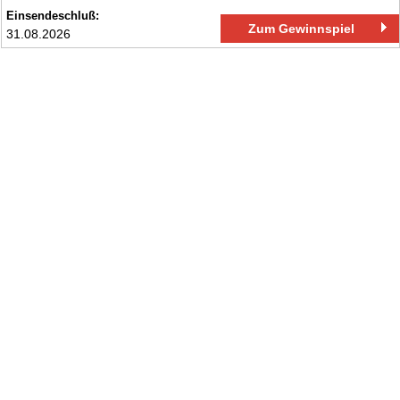
Einsendeschluß:
Zum Gewinnspiel
31.08.2026