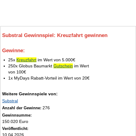
Substral Gewinnspiel: Kreuzfahrt gewinnen
Gewinne:
8.
25x
Kreuzfahrt
im Wert von 5.000€
250x Globus Baumarkt
Gutschein
im Wert
von 100€
1x MyDays Rabatt-Vorteil im Wert von 20€
Weitere Gewinnspiele von:
Substral
276
Anzahl der Gewinne:
Gewinnsumme:
150.020 Euro
Veröffentlicht:
10.04.2026