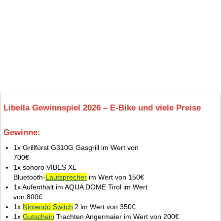
Libella Gewinnspiel 2026 – E‑Bike und viele Preise
Gewinne:
7.
1x Grillfürst G310G Gasgrill im Wert von
700€
1x sonoro VIBES XL
Bluetooth‑
Lautsprecher
im Wert von 150€
1x Aufenthalt im AQUA DOME Tirol im Wert
von 800€
1x
Nintendo Switch
2 im Wert von 350€
1x
Gutschein
Trachten Angermaier im Wert von 200€