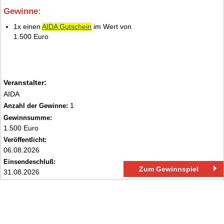
Gewinne:
2.
1x einen
AIDA Gutschein
im Wert von
1.500 Euro
Veranstalter:
AIDA
1
Anzahl der Gewinne:
Gewinnsumme:
1.500 Euro
Veröffentlicht:
06.08.2026
Einsendeschluß:
Zum Gewinnspiel
31.08.2026