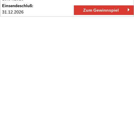
Einsendeschluß:
Zum Gewinnspiel
31.12.2026