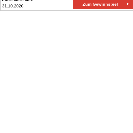
Zum Gewinnspiel
31.10.2026