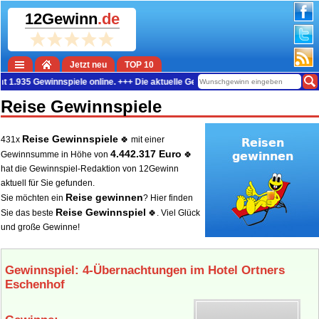
12Gewinn
.de
Jetzt neu
TOP 10
 Gewinnspiele online. +++ Die aktuelle Gewinn-Summe beträgt 38.686.224 Euro.
Reise Gewinnspiele
Reise Gewinnspiele
431x
🍀 mit einer
4.442.317 Euro
Gewinnsumme in Höhe von
🍀
hat die Gewinnspiel-Redaktion von 12Gewinn
aktuell für Sie gefunden.
Reise gewinnen
Sie möchten ein
? Hier finden
Reise Gewinnspiel
Sie das beste
🍀. Viel Glück
und große Gewinne!
Gewinnspiel: 4‑Übernachtungen im Hotel Ortners
Eschenhof