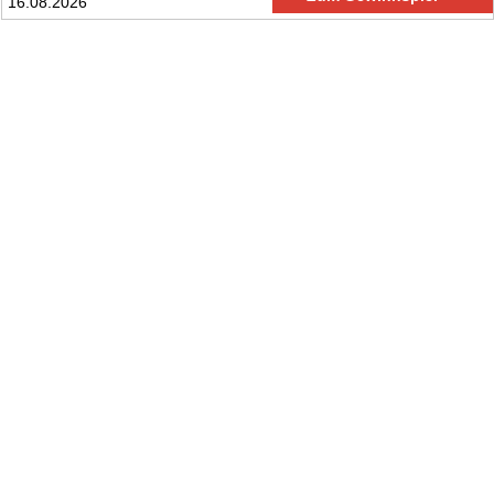
16.08.2026