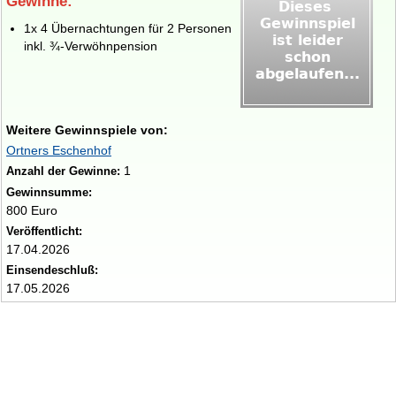
Gewinne:
1x 4 Übernachtungen für 2 Personen
inkl. ¾-Verwöhnpension
Weitere Gewinnspiele von:
Ortners Eschenhof
1
Anzahl der Gewinne:
Gewinnsumme:
800 Euro
Veröffentlicht:
17.04.2026
Einsendeschluß:
17.05.2026