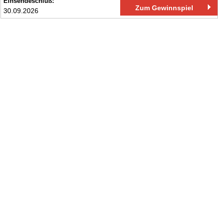
Einsendeschluß:
Zum Gewinnspiel
30.09.2026