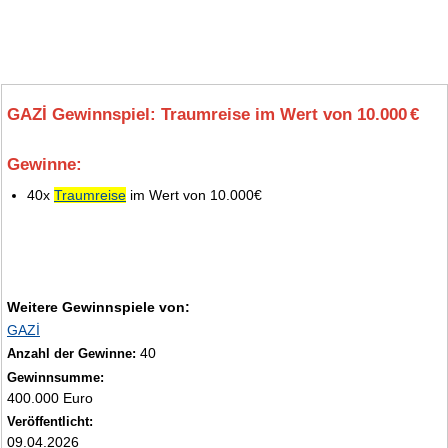
GAZİ Gewinnspiel: Traumreise im Wert von 10.000 €
Gewinne:
5.
40x
Traumreise
im Wert von 10.000€
Weitere Gewinnspiele von:
GAZİ
40
Anzahl der Gewinne:
Gewinnsumme:
400.000 Euro
Veröffentlicht:
09.04.2026