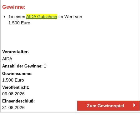
Gewinne:
2.
1x einen
AIDA Gutschein
im Wert von
1.500 Euro
Veranstalter:
AIDA
1
Anzahl der Gewinne:
Gewinnsumme:
1.500 Euro
Veröffentlicht:
06.08.2026
Einsendeschluß:
Zum Gewinnspiel
31.08.2026