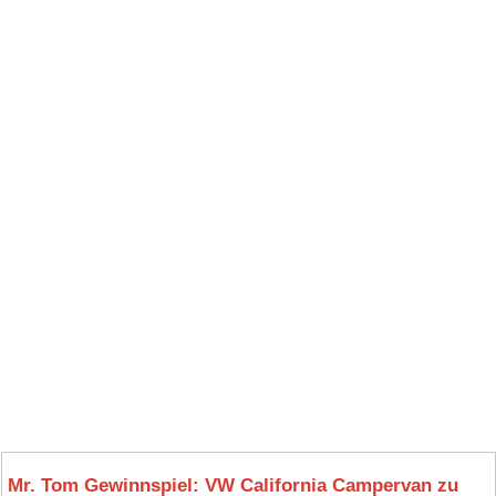
Mr. Tom Gewinnspiel: VW California Campervan zu