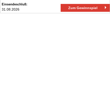
Einsendeschluß:
Zum Gewinnspiel
31.08.2026