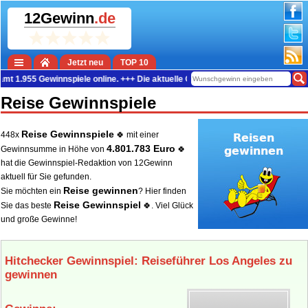
12Gewinn
.de
Jetzt neu
TOP 10
55 Gewinnspiele online. +++ Die aktuelle Gewinn-Summe beträgt 37.889.470 Eur
Reise Gewinnspiele
Reise Gewinnspiele
448x
🍀 mit einer
4.801.783 Euro
Gewinnsumme in Höhe von
🍀
hat die Gewinnspiel-Redaktion von 12Gewinn
aktuell für Sie gefunden.
Reise gewinnen
Sie möchten ein
? Hier finden
Reise Gewinnspiel
Sie das beste
🍀. Viel Glück
und große Gewinne!
Hitchecker Gewinnspiel: Reiseführer Los Angeles zu
gewinnen