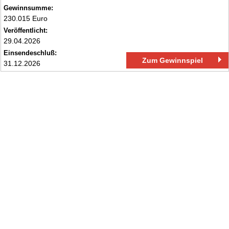
Gewinnsumme:
230.015 Euro
Veröffentlicht:
29.04.2026
Einsendeschluß:
Zum Gewinnspiel
31.12.2026