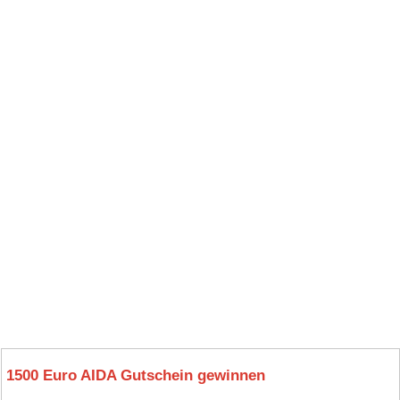
1500 Euro AIDA Gutschein gewinnen