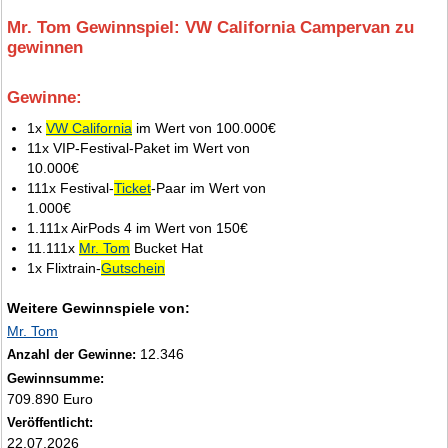
Mr. Tom Gewinnspiel: VW California Campervan zu
gewinnen
Gewinne:
3.
1x
VW California
im Wert von 100.000€
11x VIP-Festival-Paket im Wert von
10.000€
111x Festival-
Ticket
-Paar im Wert von
1.000€
1.111x AirPods 4 im Wert von 150€
11.111x
Mr. Tom
Bucket Hat
1x Flixtrain-
Gutschein
Weitere Gewinnspiele von:
Mr. Tom
12.346
Anzahl der Gewinne:
Gewinnsumme:
709.890 Euro
Veröffentlicht:
22.07.2026