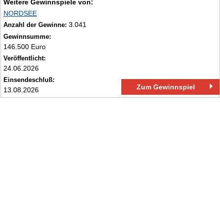
Weitere Gewinnspiele von:
NORDSEE
3.041
Anzahl der Gewinne:
Gewinnsumme:
146.500 Euro
Veröffentlicht:
24.06.2026
Einsendeschluß:
Zum Gewinnspiel
13.08.2026