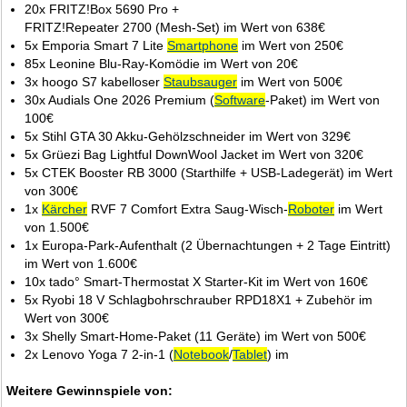
20x FRITZ!Box 5690 Pro +
FRITZ!Repeater 2700 (Mesh‑Set) im Wert von 638€
5x Emporia Smart 7 Lite
Smartphone
im Wert von 250€
85x Leonine Blu‑Ray‑Komödie im Wert von 20€
3x hoogo S7 kabelloser
Staubsauger
im Wert von 500€
30x Audials One 2026 Premium (
Software
‑Paket) im Wert von
100€
5x Stihl GTA 30 Akku‑Gehölzschneider im Wert von 329€
5x Grüezi Bag Lightful DownWool Jacket im Wert von 320€
5x CTEK Booster RB 3000 (Starthilfe + USB‑Ladegerät) im Wert
von 300€
1x
Kärcher
RVF 7 Comfort Extra Saug‑Wisch‑
Roboter
im Wert
von 1.500€
1x Europa‑Park‑Aufenthalt (2 Übernachtungen + 2 Tage Eintritt)
im Wert von 1.600€
10x tado° Smart‑Thermostat X Starter‑Kit im Wert von 160€
5x Ryobi 18 V Schlagbohrschrauber RPD18X1 + Zubehör im
Wert von 300€
3x Shelly Smart‑Home‑Paket (11 Geräte) im Wert von 500€
2x Lenovo Yoga 7 2‑in‑1 (
Notebook
/
Tablet
) im
Weitere Gewinnspiele von: