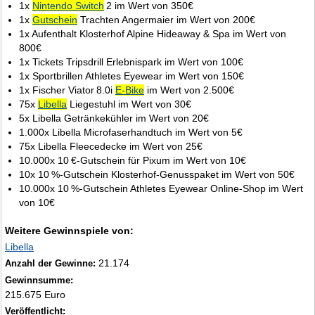
1x
Nintendo Switch
2 im Wert von 350€
1x
Gutschein
Trachten Angermaier im Wert von 200€
1x Aufenthalt Klosterhof Alpine Hideaway & Spa im Wert von
800€
1x Tickets Tripsdrill Erlebnispark im Wert von 100€
1x Sportbrillen Athletes Eyewear im Wert von 150€
1x Fischer Viator 8.0i
E‑Bike
im Wert von 2.500€
75x
Libella
Liegestuhl im Wert von 30€
5x Libella Getränkekühler im Wert von 20€
1.000x Libella Microfaserhandtuch im Wert von 5€
75x Libella Fleecedecke im Wert von 25€
10.000x 10 €‑Gutschein für Pixum im Wert von 10€
10x 10 %‑Gutschein Klosterhof‑Genusspaket im Wert von 50€
10.000x 10 %‑Gutschein Athletes Eyewear Online‑Shop im Wert
von 10€
Weitere Gewinnspiele von:
Libella
21.174
Anzahl der Gewinne:
Gewinnsumme:
215.675 Euro
Veröffentlicht: