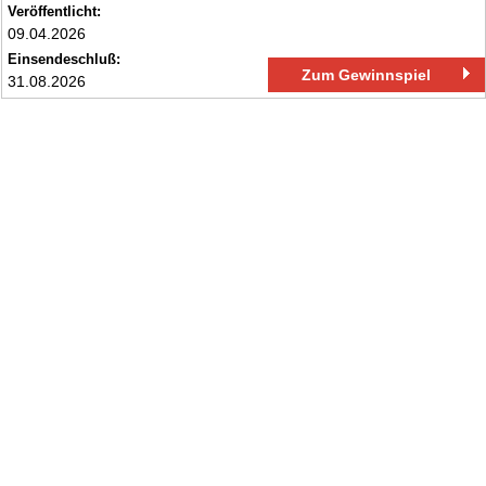
Veröffentlicht:
09.04.2026
Einsendeschluß:
Zum Gewinnspiel
31.08.2026