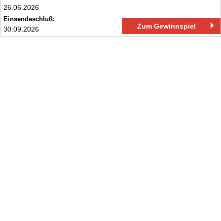
26.06.2026
Einsendeschluß:
Zum Gewinnspiel
30.09.2026