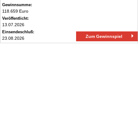
Gewinnsumme:
118.659 Euro
Veröffentlicht:
13.07.2026
Einsendeschluß:
Zum Gewinnspiel
23.08.2026