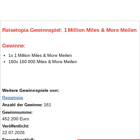
Reisetopia Gewinnspiel: 1 Million Miles & More Meilen
Gewinne:
4.
1x 1 Million Miles & More Meilen
160x 160 000 Miles & More Meilen
Weitere Gewinnspiele von:
Reisetopia
161
Anzahl der Gewinne:
Gewinnsumme:
452.200 Euro
Veröffentlicht:
22.07.2026
Einsendeschluß: