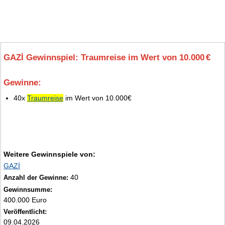
GAZİ Gewinnspiel: Traumreise im Wert von 10.000 €
Gewinne:
5.
40x
Traumreise
im Wert von 10.000€
Weitere Gewinnspiele von:
GAZİ
40
Anzahl der Gewinne:
Gewinnsumme:
400.000 Euro
Veröffentlicht:
09.04.2026