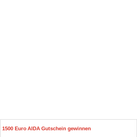
1500 Euro AIDA Gutschein gewinnen