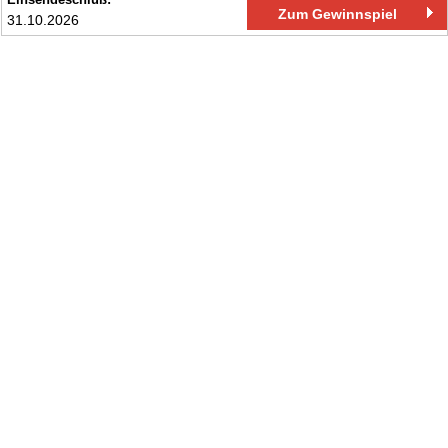
Zum Gewinnspiel
31.10.2026