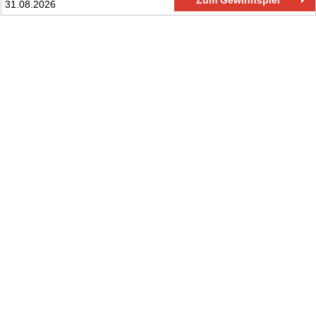
Zum Gewinnspiel
31.08.2026