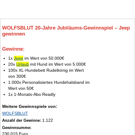
WOLFSBLUT 20‑Jahre Jubiläums‑Gewinnspiel – Jeep
gewinnen
Gewinne:
6.
1x
Jeep
im Wert von 50.000€
20x
Urlaub
mit Hund im Wert von 5.000€
100x XL-Hundebett Rudelkönig im Wert
von 300€
1.000x Personalisiertes Hundehalsband im
Wert von 50€
1x 1‑Monats‑Abo Readly
Weitere Gewinnspiele von:
WOLFSBLUT
1.122
Anzahl der Gewinne:
Gewinnsumme:
230.015 Euro