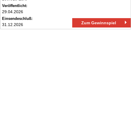
Veröffentlicht:
29.04.2026
Einsendeschluß:
Zum Gewinnspiel
31.12.2026