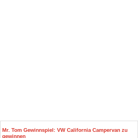
Mr. Tom Gewinnspiel: VW California Campervan zu
gewinnen