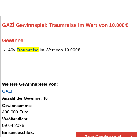
GAZİ Gewinnspiel: Traumreise im Wert von 10.000 €
Gewinne:
5.
40x
Traumreise
im Wert von 10.000€
Weitere Gewinnspiele von:
GAZİ
40
Anzahl der Gewinne:
Gewinnsumme:
400.000 Euro
Veröffentlicht:
09.04.2026
Einsendeschluß: