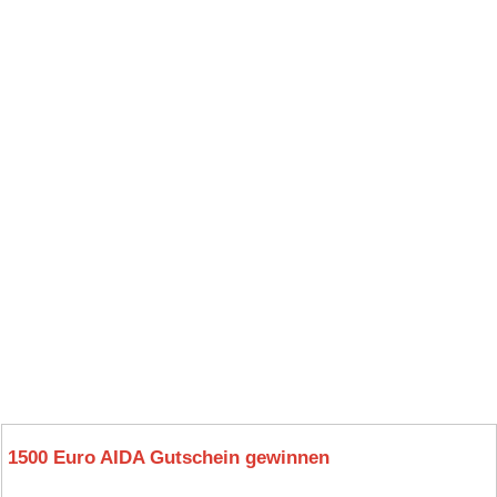
1500 Euro AIDA Gutschein gewinnen