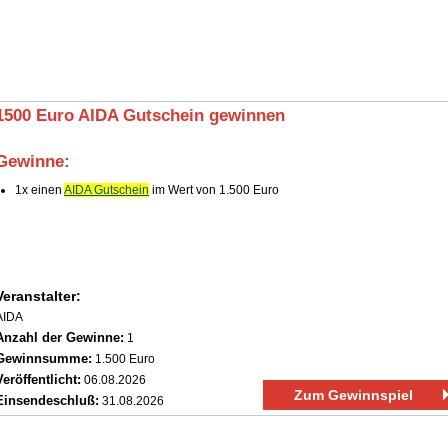
1500 Euro AIDA Gutschein gewinnen
Gewinne:
2.
1x einen
AIDA Gutschein
im Wert von 1.500 Euro
Veranstalter:
AIDA
Anzahl der Gewinne:
1
Gewinnsumme:
1.500 Euro
Veröffentlicht:
06.08.2026
Zum Gewinnspiel
Einsendeschluß:
31.08.2026