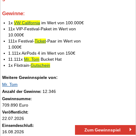
Gewinne:
3.
1x
VW California
im Wert von 100.000€
11x VIP-Festival-Paket im Wert von
10.000€
111x Festival-
Ticket
-Paar im Wert von
1.000€
1.111x AirPods 4 im Wert von 150€
11.111x
Mr. Tom
Bucket Hat
1x Flixtrain-
Gutschein
Weitere Gewinnspiele von:
Mr. Tom
12.346
Anzahl der Gewinne:
Gewinnsumme:
709.890 Euro
Veröffentlicht:
22.07.2026
Einsendeschluß:
Zum Gewinnspiel
16.08.2026