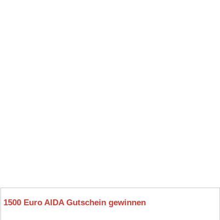
1500 Euro AIDA Gutschein gewinnen