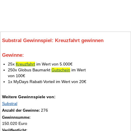
Substral Gewinnspiel: Kreuzfahrt gewinnen
Gewinne:
9.
25x
Kreuzfahrt
im Wert von 5.000€
250x Globus Baumarkt
Gutschein
im Wert
von 100€
1x MyDays Rabatt-Vorteil im Wert von 20€
Weitere Gewinnspiele von:
Substral
276
Anzahl der Gewinne:
Gewinnsumme:
150.020 Euro
Veröffentlicht: