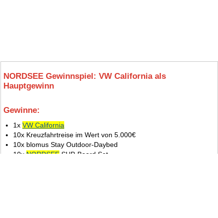
NORDSEE Gewinnspiel: VW California als
Hauptgewinn
Gewinne:
10.
1x
VW California
10x Kreuzfahrtreise im Wert von 5.000€
10x blomus Stay Outdoor-Daybed
10x
NORDSEE
SUP-Board Set
10x ICEMASTER 70 l Kühlbox
1.000x NORDSEE Edelstahlflasche 500 ml
1.000x NORDSEE Strandtasche
1.000x NORDSEE Socken
Weitere Gewinnspiele von: