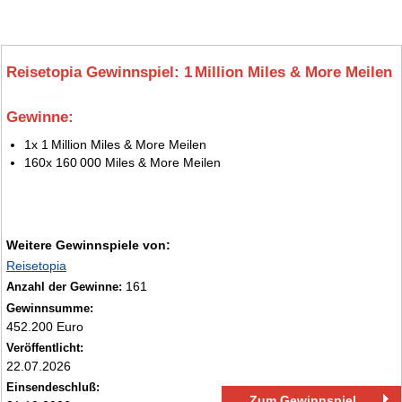
Reisetopia Gewinnspiel: 1 Million Miles & More Meilen
Gewinne:
4.
1x 1 Million Miles & More Meilen
160x 160 000 Miles & More Meilen
Weitere Gewinnspiele von:
Reisetopia
161
Anzahl der Gewinne:
Gewinnsumme:
452.200 Euro
Veröffentlicht:
22.07.2026
Einsendeschluß:
Zum Gewinnspiel