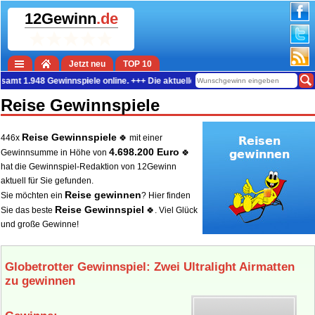
12Gewinn
.de
Jetzt neu
TOP 10
948 Gewinnspiele online. +++ Die aktuelle Gewinn-Summe beträgt 37.765.355 E
Reise Gewinnspiele
Reise Gewinnspiele
446x
🍀 mit einer
4.698.200 Euro
Gewinnsumme in Höhe von
🍀
hat die Gewinnspiel-Redaktion von 12Gewinn
aktuell für Sie gefunden.
Reise gewinnen
Sie möchten ein
? Hier finden
Reise Gewinnspiel
Sie das beste
🍀. Viel Glück
und große Gewinne!
Globetrotter Gewinnspiel: Zwei Ultralight Airmatten
zu gewinnen