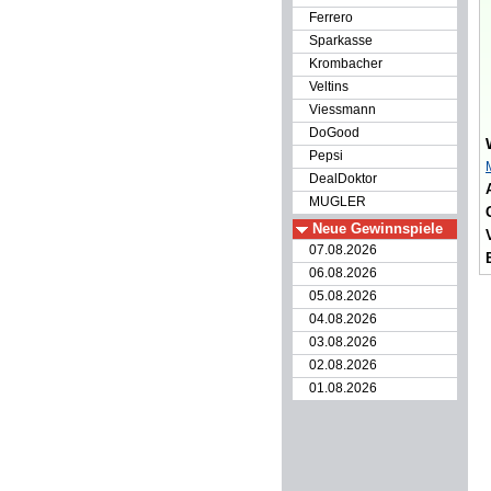
Ferrero
Sparkasse
Krombacher
Veltins
Viessmann
DoGood
Pepsi
DealDoktor
MUGLER
Neue Gewinnspiele
07.08.2026
06.08.2026
05.08.2026
04.08.2026
03.08.2026
02.08.2026
01.08.2026