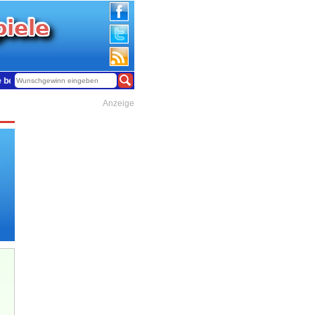
9.152.141 Euro. +++ Insgesamt 17.975.948 Gewinne warten auf glückliche Gewi
Anzeige