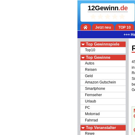
12Gewinn
.de
Jetzt neu
TOP 10
+++ Heute sind i
Top Gewinnspiele
Top10
Top Gewinne
4
Autos
i
Reisen
R
Geld
S
Amazon Gutschein
b
Smartphone
G
Fernseher
Urlaub
PC
Motorrad
Fahrrad
Top Veranstalter
Rewe