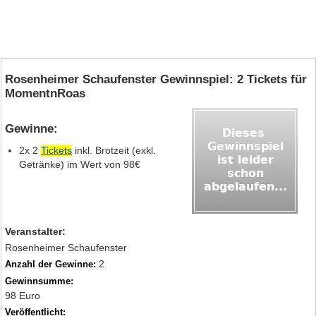
Rosenheimer Schaufenster Gewinnspiel: 2 Tickets für
MomentnRoas
Gewinne:
2x 2
Tickets
inkl. Brotzeit (exkl.
Getränke) im Wert von 98€
Veranstalter:
Rosenheimer Schaufenster
2
Anzahl der Gewinne:
Gewinnsumme:
98 Euro
Veröffentlicht: