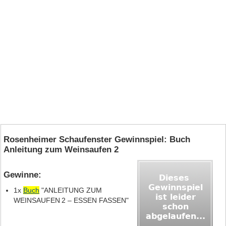
Rosenheimer Schaufenster Gewinnspiel: Buch
Anleitung zum Weinsaufen 2
Gewinne:
1x
Buch
"ANLEITUNG ZUM
WEINSAUFEN 2 – ESSEN FASSEN"