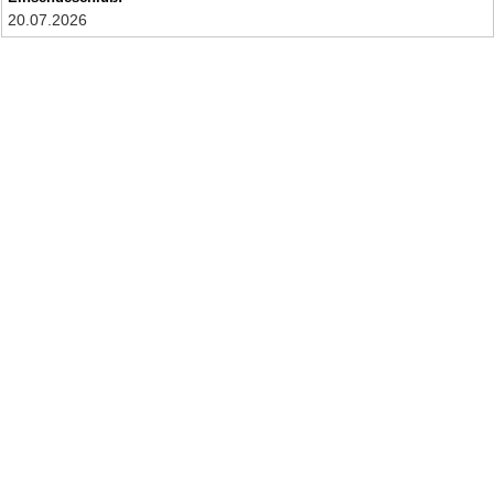
20.07.2026