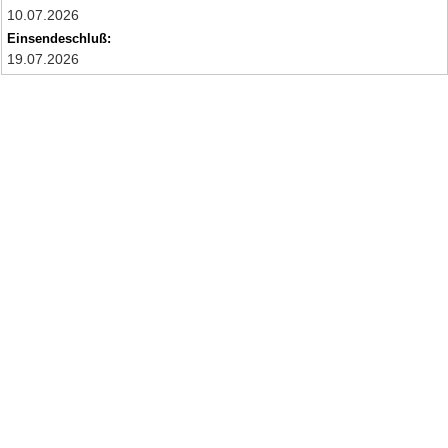
10.07.2026
Einsendeschluß:
19.07.2026