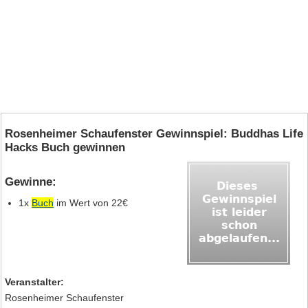
Rosenheimer Schaufenster Gewinnspiel: Buddhas Life
Hacks Buch gewinnen
Gewinne:
1x
Buch
im Wert von 22€
Veranstalter:
Rosenheimer Schaufenster