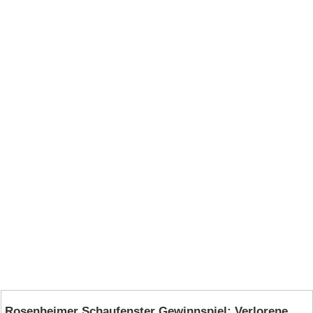
Rosenheimer Schaufenster Gewinnspiel: Verlorene