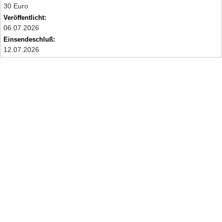
30 Euro
Veröffentlicht:
06.07.2026
Einsendeschluß:
12.07.2026