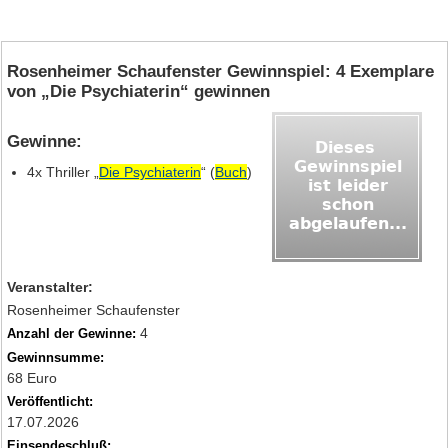
Rosenheimer Schaufenster Gewinnspiel: 4 Exemplare
von „Die Psychiaterin“ gewinnen
Gewinne:
4x Thriller „
Die Psychiaterin
“ (
Buch
)
Veranstalter:
Rosenheimer Schaufenster
4
Anzahl der Gewinne:
Gewinnsumme:
68 Euro
Veröffentlicht:
17.07.2026
Einsendeschluß: