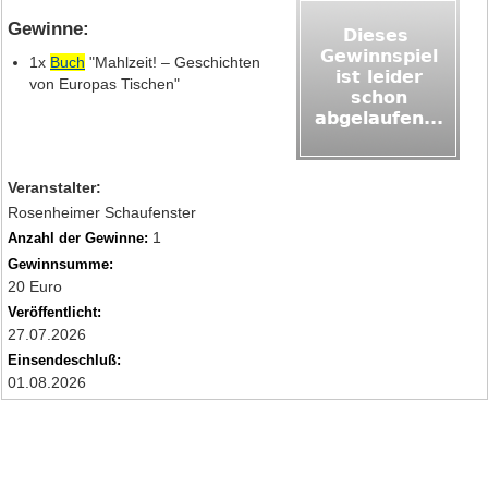
Gewinne:
1x
Buch
"Mahlzeit! – Geschichten
von Europas Tischen"
Veranstalter:
Rosenheimer Schaufenster
1
Anzahl der Gewinne:
Gewinnsumme:
20 Euro
Veröffentlicht:
27.07.2026
Einsendeschluß:
01.08.2026