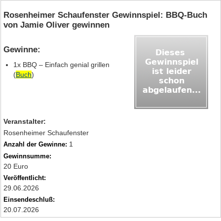
Rosenheimer Schaufenster Gewinnspiel: BBQ-Buch
von Jamie Oliver gewinnen
Gewinne:
1x BBQ – Einfach genial grillen
(
Buch
)
Veranstalter:
Rosenheimer Schaufenster
1
Anzahl der Gewinne:
Gewinnsumme:
20 Euro
Veröffentlicht:
29.06.2026
Einsendeschluß:
20.07.2026