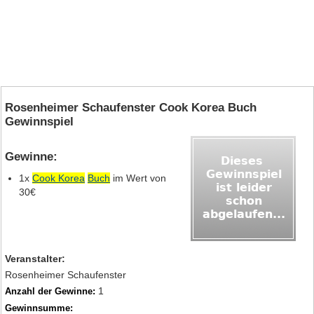
Rosenheimer Schaufenster Cook Korea Buch
Gewinnspiel
Gewinne:
1x
Cook Korea
Buch
im Wert von
30€
Veranstalter:
Rosenheimer Schaufenster
1
Anzahl der Gewinne:
Gewinnsumme: