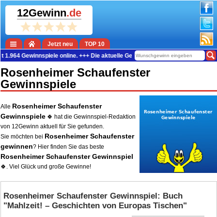
12Gewinn
.de
Jetzt neu
TOP 10
ewinnspiele online. +++ Die aktuelle Gewinn-Summe beträgt 38.863.946 Euro. 
Rosenheimer Schaufenster
Gewinnspiele
Rosenheimer Schaufenster
Alle
Gewinnspiele
🍀 hat die Gewinnspiel-Redaktion
von 12Gewinn aktuell für Sie gefunden.
Rosenheimer Schaufenster
Sie möchten bei
gewinnen
? Hier finden Sie das beste
Rosenheimer Schaufenster Gewinnspiel
🍀. Viel Glück und große Gewinne!
Rosenheimer Schaufenster Gewinnspiel: Buch
"Mahlzeit! – Geschichten von Europas Tischen"