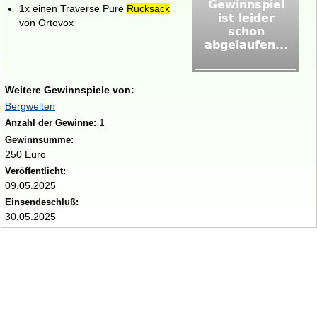
1x einen Traverse Pure
Rucksack
von Ortovox
Weitere Gewinnspiele von:
Bergwelten
1
Anzahl der Gewinne:
Gewinnsumme:
250 Euro
Veröffentlicht:
09.05.2025
Einsendeschluß:
30.05.2025