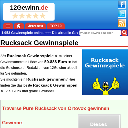
12Gewinn
.de
Jetzt neu
TOP 10
Gewinnspiele online. +++ Die aktuelle Gewinn-Summe beträgt 37.889.402 Euro. 
Rucksack Gewinnspiele
Rucksack Gewinnspiele
23x
🍀 mit einer
50.888 Euro
Gewinnsumme in Höhe von
🍀 hat
die Gewinnspiel-Redaktion von 12Gewinn aktuell
für Sie gefunden.
Rucksack gewinnen
Sie möchten ein
? Hier
Rucksack Gewinnspiel
finden Sie das beste
🍀. Viel Glück und große Gewinne!
Traverse Pure Rucksack von Ortovox gewinnen
Gewinne: