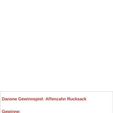
Danone Gewinnspiel: Affenzahn Rucksack
Gewinne: