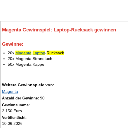
Magenta Gewinnspiel: Laptop-Rucksack gewinnen
Gewinne:
6.
20x
Magenta
Laptop
-
Rucksack
20x Magenta Strandtuch
50x Magenta Kappe
Weitere Gewinnspiele von:
Magenta
90
Anzahl der Gewinne:
Gewinnsumme:
2.150 Euro
Veröffentlicht:
10.06.2026