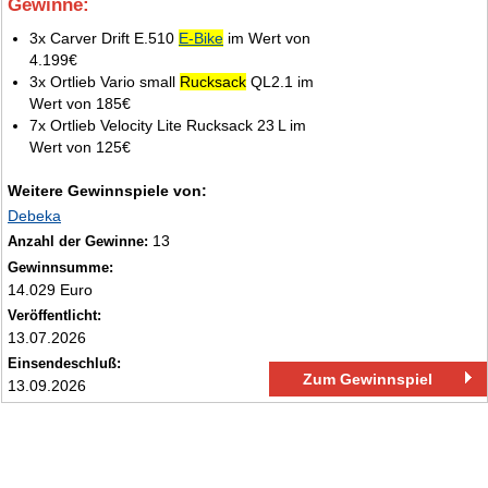
Gewinne:
3.
3x Carver Drift E.510
E‑Bike
im Wert von
4.199€
3x Ortlieb Vario small
Rucksack
QL2.1 im
Wert von 185€
7x Ortlieb Velocity Lite Rucksack 23 L im
Wert von 125€
Weitere Gewinnspiele von:
Debeka
13
Anzahl der Gewinne:
Gewinnsumme:
14.029 Euro
Veröffentlicht:
13.07.2026
Einsendeschluß:
Zum Gewinnspiel
13.09.2026