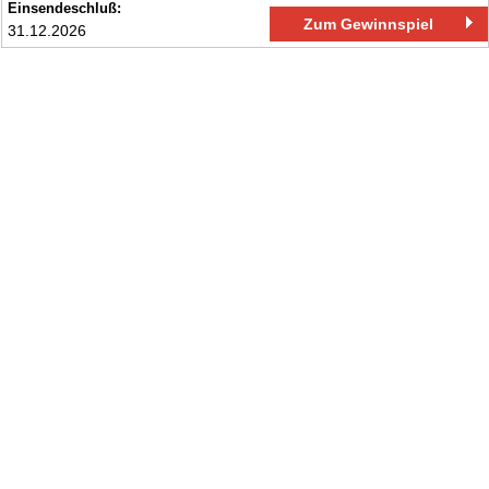
Einsendeschluß:
Zum Gewinnspiel
31.12.2026