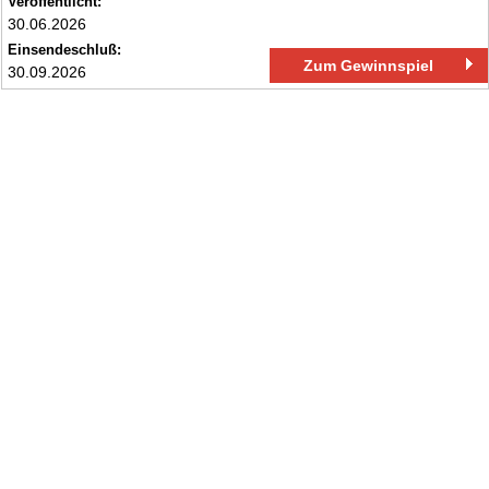
Veröffentlicht:
30.06.2026
Einsendeschluß:
Zum Gewinnspiel
30.09.2026