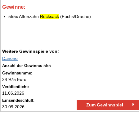
Gewinne:
2.
555x Affenzahn
Rucksack
(Fuchs/Drache)
Weitere Gewinnspiele von:
Danone
555
Anzahl der Gewinne:
Gewinnsumme:
24.975 Euro
Veröffentlicht:
11.06.2026
Einsendeschluß:
Zum Gewinnspiel
30.09.2026