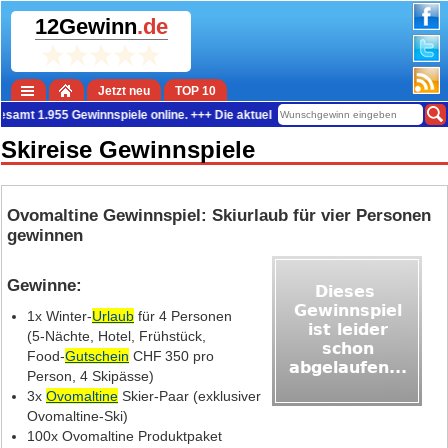
12Gewinn
.de
Jetzt neu
TOP 10
955 Gewinnspiele online. +++ Die aktuelle Gewinn-Summe beträgt 37.889.470 E
Skireise Gewinnspiele
Ovomaltine Gewinnspiel: Skiurlaub für vier Personen
gewinnen
Gewinne:
1x Winter‑
Urlaub
für 4 Personen
(5‑Nächte, Hotel, Frühstück,
Food‑
Gutschein
CHF 350 pro
Person, 4 Skipässe)
3x
Ovomaltine
Skier‑Paar (exklusiver
Ovomaltine‑Ski)
100x Ovomaltine Produktpaket