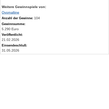
Weitere Gewinnspiele von:
Ovomaltine
104
Anzahl der Gewinne:
Gewinnsumme:
5.290 Euro
Veröffentlicht:
21.02.2026
Einsendeschluß:
31.05.2026