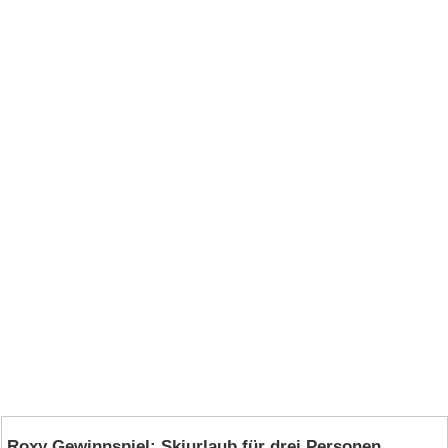
Roxy Gewinnspiel: Skiurlaub für drei Personen