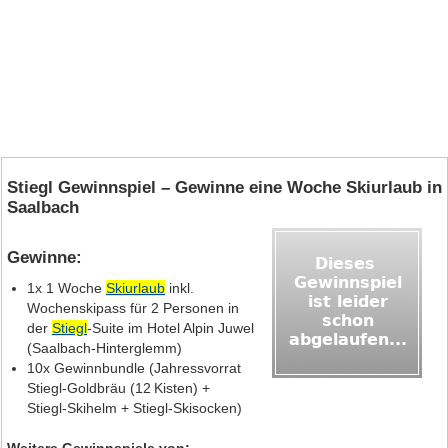
Stiegl Gewinnspiel – Gewinne eine Woche Skiurlaub in
Saalbach
Gewinne:
1x 1 Woche
Skiurlaub
inkl.
Wochenskipass für 2 Personen in
der
Stiegl
‑Suite im Hotel Alpin Juwel
(Saalbach‑Hinterglemm)
10x Gewinnbundle (Jahressvorrat
Stiegl‑Goldbräu (12 Kisten) +
Stiegl‑Skihelm + Stiegl‑Skisocken)