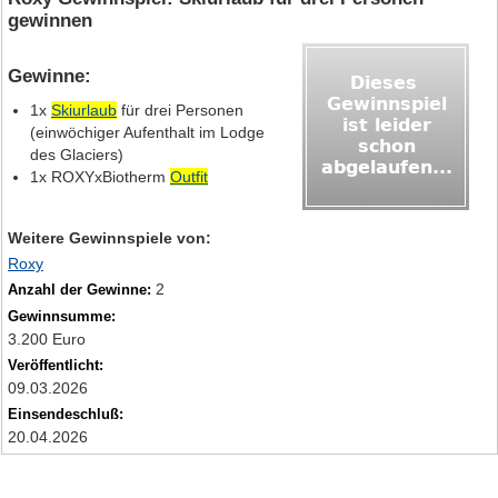
gewinnen
Gewinne:
1x
Skiurlaub
für drei Personen
(einwöchiger Aufenthalt im Lodge
des Glaciers)
1x ROXYxBiotherm
Outfit
Weitere Gewinnspiele von:
Roxy
2
Anzahl der Gewinne:
Gewinnsumme:
3.200 Euro
Veröffentlicht:
09.03.2026
Einsendeschluß:
20.04.2026