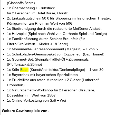
(Glashoffs Beste)
1x Übernachtung + Frühstück
für 2 Personen im Hotel Börse, Görlitz
2x Einkaufsgutschein 50 € für Shopping im historischen Theater,
Königswinter am Rhein im Wert von 50€
1x Stadtrundgang durch die restaurierte Meißener Altstadt
1x Holzspiel (Spiel nach Wahl von Gerhards Spiel und Design)
1x Familienführung durch Schloss Braunfels (für
Eltern/Großeltern + Kinder ≤ 18 Jahre)
1x Monumente‑Jahresabonnement (Magazin) – 1 von 5
1x Schokoladen‑Genusspaket von Coppeneur (Bad Honnef)
1x Gourmet‑Set: Steinpilz‑Trüffel‑Öl + Zitronensalz
(Pfeffersack & Söhne)
1x Köln‑
Buch
(Kunst/Architektur/Denkmalpflege) – 1 von 30
1x Bayernbox mit bayerischen Spezialitäten
1x Fruchtlikör aus roten Mirabellen + 2 Gläser (Lutherhof
Drohndorf)
1x Naturkosmetik‑Workshop für 2 Personen (Kräutelle,
Düsseldorf) im Wert von 158€
1x Online‑Verkostung von Saft + Wei
Weitere Gewinnspiele von: