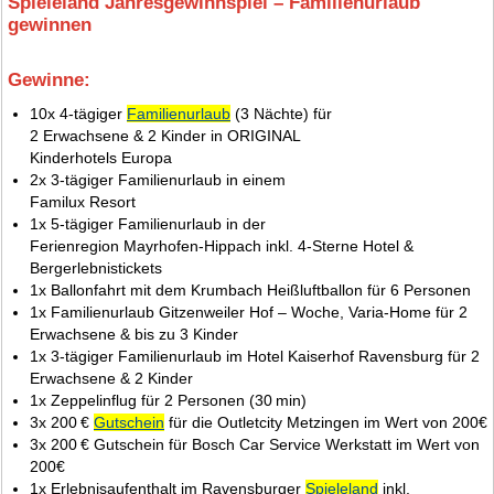
Spieleland Jahresgewinnspiel – Familienurlaub
gewinnen
Gewinne:
3.
10x 4‑tägiger
Familienurlaub
(3 Nächte) für
2 Erwachsene & 2 Kinder in ORIGINAL
Kinderhotels Europa
2x 3‑tägiger Familienurlaub in einem
Familux Resort
1x 5‑tägiger Familienurlaub in der
Ferienregion Mayrhofen‑Hippach inkl. 4‑Sterne Hotel &
Bergerlebnistickets
1x Ballonfahrt mit dem Krumbach Heißluftballon für 6 Personen
1x Familienurlaub Gitzenweiler Hof – Woche, Varia‑Home für 2
Erwachsene & bis zu 3 Kinder
1x 3‑tägiger Familienurlaub im Hotel Kaiserhof Ravensburg für 2
Erwachsene & 2 Kinder
1x Zeppelinflug für 2 Personen (30 min)
3x 200 €
Gutschein
für die Outletcity Metzingen im Wert von 200€
3x 200 € Gutschein für Bosch Car Service Werkstatt im Wert von
200€
1x Erlebnisaufenthalt im Ravensburger
Spieleland
inkl.