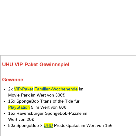
UHU VIP-Paket Gewinnspiel
Gewinne:
6.
2x
VIP-Paket
Familien-Wochenende
im
Movie Park im Wert von 300€
15x SpongeBob Titans of the Tide für
PlayStation
5 im Wert von 60€
15x Ravensburger SpongeBob-Puzzle im
Wert von 20€
50x SpongeBob ×
UHU
Produktpaket im Wert von 15€