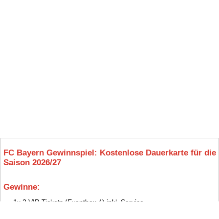
FC Bayern Gewinnspiel: Kostenlose Dauerkarte für die
Saison 2026/27
Gewinne:
10.
1x 2 VIP-Tickets (Eventbox 4) inkl. Service
1x Upgrade zu einem EuroLeague-Spiel