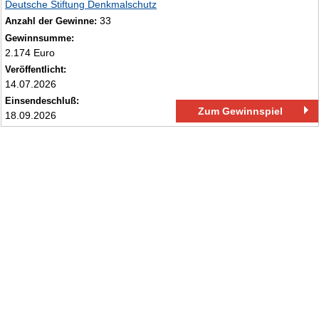
Deutsche Stiftung Denkmalschutz
33
Anzahl der Gewinne:
Gewinnsumme:
2.174 Euro
Veröffentlicht:
14.07.2026
Einsendeschluß:
Zum Gewinnspiel
18.09.2026