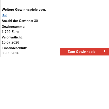
Weitere Gewinnspiele von:
Bild
30
Anzahl der Gewinne:
Gewinnsumme:
1.799 Euro
Veröffentlicht:
10.07.2026
Einsendeschluß:
Zum Gewinnspiel
06.09.2026