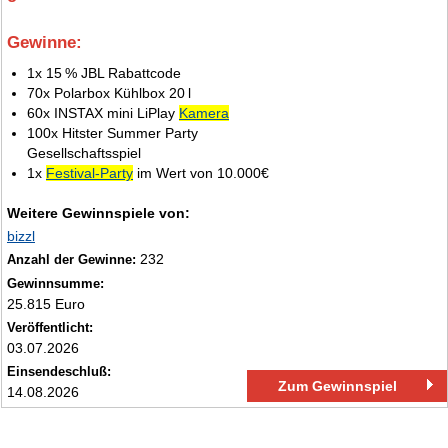
Gewinne:
2.
1x 15 % JBL Rabattcode
70x Polarbox Kühlbox 20 l
60x INSTAX mini LiPlay
Kamera
100x Hitster Summer Party
Gesellschaftsspiel
1x
Festival-Party
im Wert von 10.000€
Weitere Gewinnspiele von:
bizzl
232
Anzahl der Gewinne:
Gewinnsumme:
25.815 Euro
Veröffentlicht:
03.07.2026
Einsendeschluß:
Zum Gewinnspiel
14.08.2026