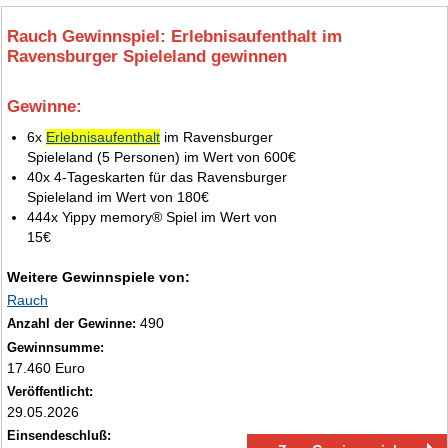
Rauch Gewinnspiel: Erlebnisaufenthalt im
Ravensburger Spieleland gewinnen
Gewinne:
4.
6x
Erlebnisaufenthalt
im Ravensburger
Spieleland (5 Personen) im Wert von 600€
40x 4‑Tageskarten für das Ravensburger
Spieleland im Wert von 180€
444x Yippy memory® Spiel im Wert von
15€
Weitere Gewinnspiele von:
Rauch
490
Anzahl der Gewinne:
Gewinnsumme:
17.460 Euro
Veröffentlicht:
29.05.2026
Einsendeschluß: