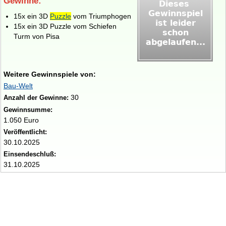
Gewinne:
15x ein 3D
Puzzle
vom Triumphogen
15x ein 3D Puzzle vom Schiefen
Turm von Pisa
Weitere Gewinnspiele von:
Bau-Welt
30
Anzahl der Gewinne:
Gewinnsumme:
1.050 Euro
Veröffentlicht:
30.10.2025
Einsendeschluß:
31.10.2025