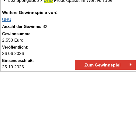
50x SpongeBob ×
UHU
Produktpaket im Wert von 15€
Weitere Gewinnspiele von:
UHU
82
Anzahl der Gewinne:
Gewinnsumme:
2.550 Euro
Veröffentlicht:
26.06.2026
Einsendeschluß:
Zum Gewinnspiel
25.10.2026