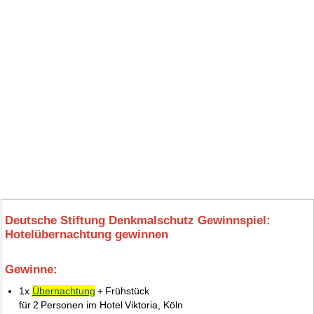
Deutsche Stiftung Denkmalschutz Gewinnspiel:
Hotelübernachtung gewinnen
Gewinne:
7.
1x
Übernachtung
+ Frühstück
für 2 Personen im Hotel Viktoria, Köln