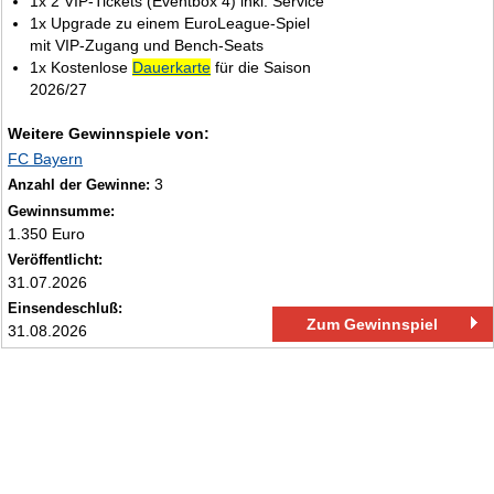
1x 2 VIP-Tickets (Eventbox 4) inkl. Service
1x Upgrade zu einem EuroLeague-Spiel
mit VIP-Zugang und Bench-Seats
1x Kostenlose
Dauerkarte
für die Saison
2026/27
Weitere Gewinnspiele von:
FC Bayern
3
Anzahl der Gewinne:
Gewinnsumme:
1.350 Euro
Veröffentlicht:
31.07.2026
Einsendeschluß:
Zum Gewinnspiel
31.08.2026