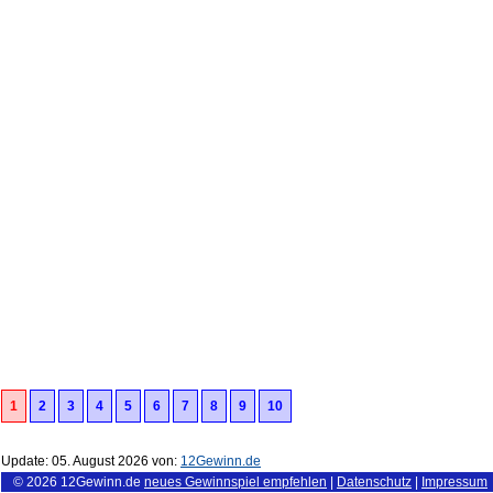
1
2
3
4
5
6
7
8
9
10
Update:
05. August 2026
von:
12Gewinn.de
© 2026
12Gewinn.de
neues Gewinnspiel empfehlen
|
Datenschutz
|
Impressum