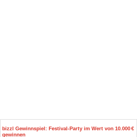
bizzl Gewinnspiel: Festival-Party im Wert von 10.000 €
gewinnen