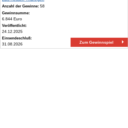
58
Anzahl der Gewinne:
Gewinnsumme:
6.844 Euro
Veröffentlicht:
24.12.2025
Einsendeschluß:
Zum Gewinnspiel
31.08.2026