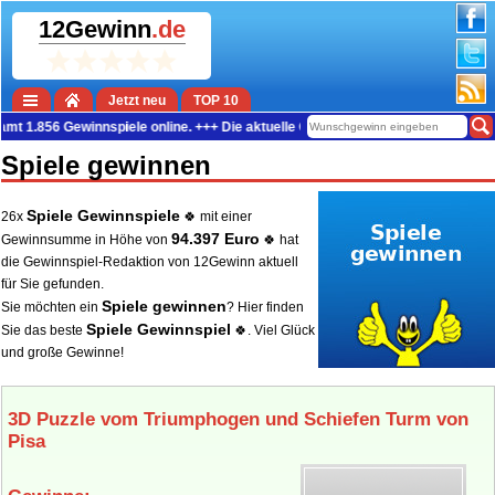
12Gewinn
.de
Jetzt neu
TOP 10
6 Gewinnspiele online. +++ Die aktuelle Gewinn-Summe beträgt 38.386.174 Eur
Spiele gewinnen
Spiele Gewinnspiele
26x
🍀 mit einer
94.397 Euro
Gewinnsumme in Höhe von
🍀 hat
die Gewinnspiel-Redaktion von 12Gewinn aktuell
für Sie gefunden.
Spiele gewinnen
Sie möchten ein
? Hier finden
Spiele Gewinnspiel
Sie das beste
🍀. Viel Glück
und große Gewinne!
3D Puzzle vom Triumphogen und Schiefen Turm von
Pisa