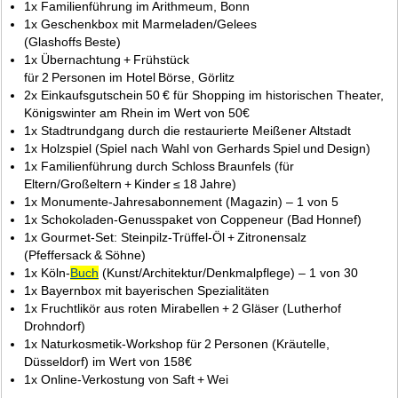
1x Familienführung im Arithmeum, Bonn
1x Geschenkbox mit Marmeladen/Gelees
(Glashoffs Beste)
1x Übernachtung + Frühstück
für 2 Personen im Hotel Börse, Görlitz
2x Einkaufsgutschein 50 € für Shopping im historischen Theater,
Königswinter am Rhein im Wert von 50€
1x Stadtrundgang durch die restaurierte Meißener Altstadt
1x Holzspiel (Spiel nach Wahl von Gerhards Spiel und Design)
1x Familienführung durch Schloss Braunfels (für
Eltern/Großeltern + Kinder ≤ 18 Jahre)
1x Monumente‑Jahresabonnement (Magazin) – 1 von 5
1x Schokoladen‑Genusspaket von Coppeneur (Bad Honnef)
1x Gourmet‑Set: Steinpilz‑Trüffel‑Öl + Zitronensalz
(Pfeffersack & Söhne)
1x Köln‑
Buch
(Kunst/Architektur/Denkmalpflege) – 1 von 30
1x Bayernbox mit bayerischen Spezialitäten
1x Fruchtlikör aus roten Mirabellen + 2 Gläser (Lutherhof
Drohndorf)
1x Naturkosmetik‑Workshop für 2 Personen (Kräutelle,
Düsseldorf) im Wert von 158€
1x Online‑Verkostung von Saft + Wei