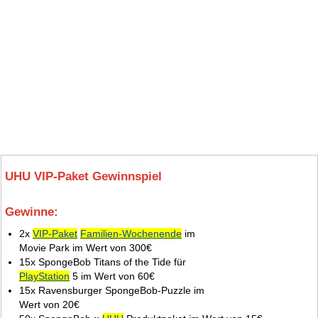
UHU VIP-Paket Gewinnspiel
Gewinne:
6.
2x
VIP-Paket
Familien-Wochenende
im
Movie Park im Wert von 300€
15x SpongeBob Titans of the Tide für
PlayStation
5 im Wert von 60€
15x Ravensburger SpongeBob-Puzzle im
Wert von 20€