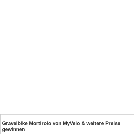
Gravelbike Mortirolo von MyVelo & weitere Preise
gewinnen