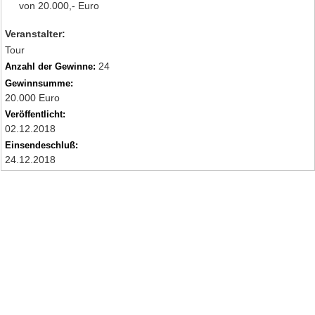
von 20.000,- Euro
Veranstalter:
Tour
24
Anzahl der Gewinne:
Gewinnsumme:
20.000 Euro
Veröffentlicht:
02.12.2018
Einsendeschluß:
24.12.2018