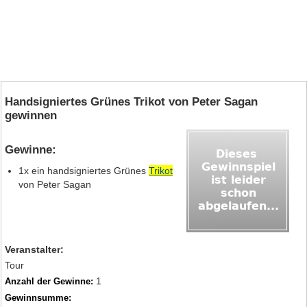
Handsigniertes Grünes Trikot von Peter Sagan
gewinnen
Gewinne:
1x ein handsigniertes Grünes
Trikot
von Peter Sagan
Veranstalter:
Tour
1
Anzahl der Gewinne:
Gewinnsumme: