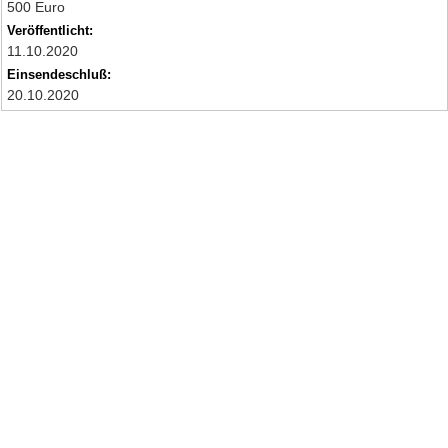
500 Euro
Veröffentlicht:
11.10.2020
Einsendeschluß:
20.10.2020