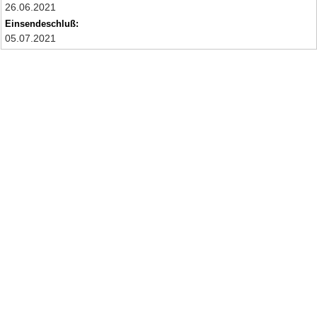
26.06.2021
Einsendeschluß:
05.07.2021