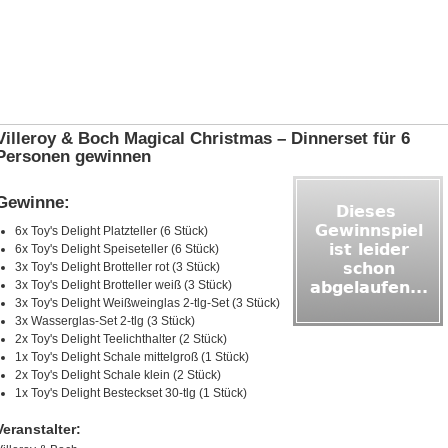
Villeroy & Boch Magical Christmas – Dinnerset für 6
Personen gewinnen
Gewinne:
6x Toy's Delight Platzteller (6 Stück)
6x Toy's Delight Speiseteller (6 Stück)
3x Toy's Delight Brotteller rot (3 Stück)
3x Toy's Delight Brotteller weiß (3 Stück)
3x Toy's Delight Weißweinglas 2‑tlg‑Set (3 Stück)
3x Wasserglas‑Set 2‑tlg (3 Stück)
2x Toy's Delight Teelichthalter (2 Stück)
1x Toy's Delight Schale mittelgroß (1 Stück)
2x Toy's Delight Schale klein (2 Stück)
1x Toy's Delight Besteckset 30‑tlg (1 Stück)
Veranstalter: