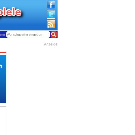
 38.623.865 Euro. +++ Insgesamt 17.971.500 Gewinne warten auf glückliche Gew
Anzeige