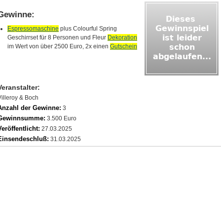
Gewinne:
Espressomaschine
plus Colourful Spring
Geschirrset für 8 Personen und Fleur
Dekoration
im Wert von über 2500 Euro, 2x einen
Gutschein
Veranstalter:
Villeroy & Boch
Anzahl der Gewinne:
3
Gewinnsumme:
3.500 Euro
Veröffentlicht:
27.03.2025
Einsendeschluß:
31.03.2025