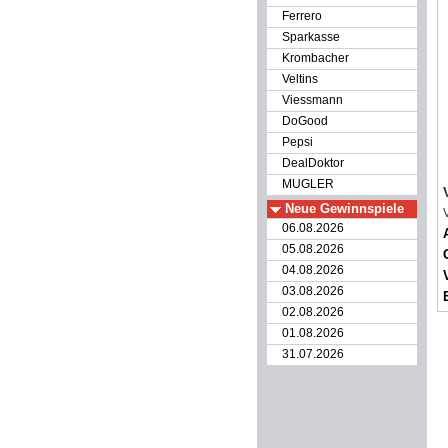
Ferrero
Sparkasse
Krombacher
Veltins
Viessmann
DoGood
Pepsi
DealDoktor
MUGLER
Neue Gewinnspiele
06.08.2026
05.08.2026
04.08.2026
03.08.2026
02.08.2026
01.08.2026
31.07.2026