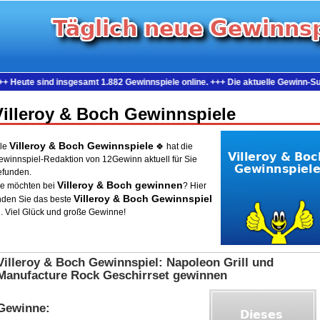
 insgesamt 1.882 Gewinnspiele online. +++ Die aktuelle Gewinn-Summe beträgt
Villeroy & Boch Gewinnspiele
Villeroy & Boch Gewinnspiele
lle
🍀 hat die
ewinnspiel-Redaktion von 12Gewinn aktuell für Sie
efunden.
Villeroy & Boch gewinnen
ie möchten bei
? Hier
Villeroy & Boch Gewinnspiel
inden Sie das beste
. Viel Glück und große Gewinne!
Villeroy & Boch Gewinnspiel: Napoleon Grill und
Manufacture Rock Geschirrset gewinnen
Gewinne: