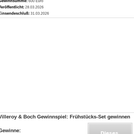
Gewinnsumme:
600 Euro
Veröffentlicht:
28.03.2026
Einsendeschluß:
31.03.2026
Villeroy & Boch Gewinnspiel: Frühstücks-Set gewinnen
Gewinne: