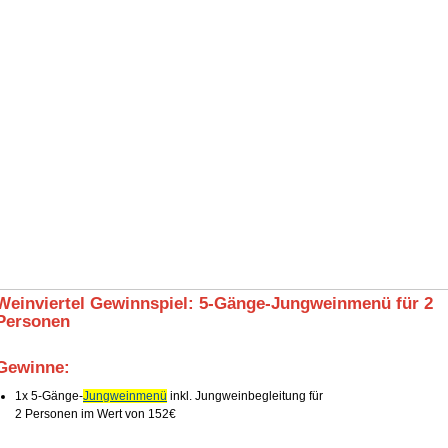
Weinviertel Gewinnspiel: 5‑Gänge‑Jungweinmenü für 2
Personen
Gewinne:
3.
1x 5‑Gänge‑
Jungweinmenü
inkl. Jungweinbegleitung für
2 Personen im Wert von 152€