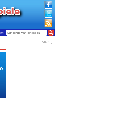
 37.778.325 Euro. +++ Insgesamt 17.929.787 Gewinne warten auf glückliche Ge
Anzeige