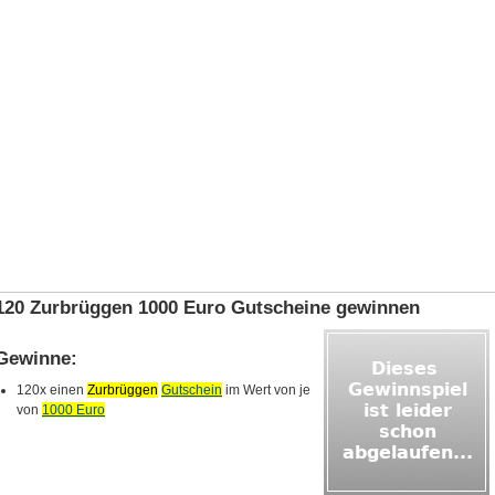
120 Zurbrüggen 1000 Euro Gutscheine gewinnen
Gewinne:
120x einen
Zurbrüggen
Gutschein
im Wert von je
von
1000 Euro