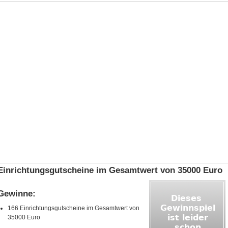
Einrichtungsgutscheine im Gesamtwert von 35000 Euro
Gewinne:
166 Einrichtungsgutscheine im Gesamtwert von
35000 Euro