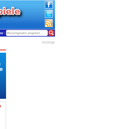
953.808 Euro. +++ Insgesamt 17.975.261 Gewinne warten auf glückliche Gewinn
Anzeige
n