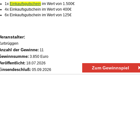
1.
1x
Einkaufsgutschein
im Wert von 1.500€
4x Einkaufsgutschein im Wert von 400€
6x Einkaufsgutschein im Wert von 125€
Veranstalter:
Zurbrüggen
Anzahl der Gewinne:
11
Gewinnsumme:
3.850 Euro
Veröffentlicht:
18.07.2026
Zum Gewinnspiel
Einsendeschluß:
05.09.2026