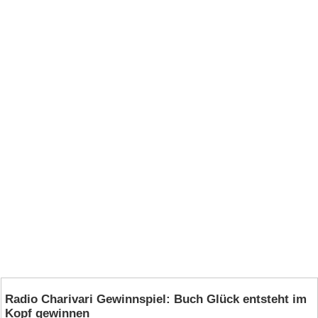
Radio Charivari Gewinnspiel: Buch Glück entsteht im
Kopf gewinnen