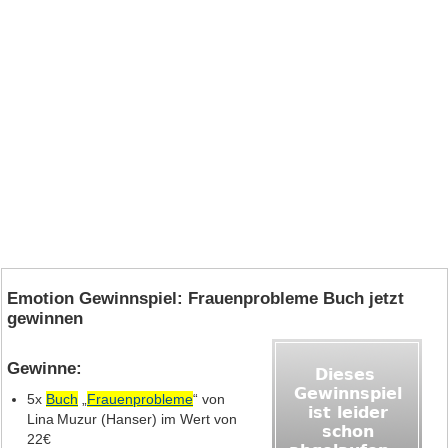
Emotion Gewinnspiel: Frauenprobleme Buch jetzt
gewinnen
Gewinne:
5x
Buch
„
Frauenprobleme
“ von
Lina Muzur (Hanser) im Wert von
22€