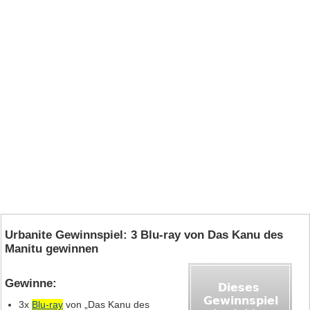
Urbanite Gewinnspiel: 3 Blu‑ray von Das Kanu des
Manitu gewinnen
Gewinne:
3x
Blu‑ray
von „Das Kanu des