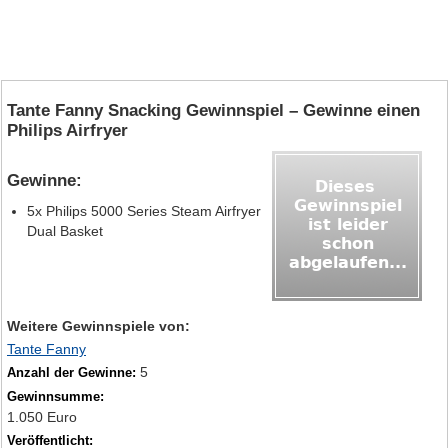
Tante Fanny Snacking Gewinnspiel – Gewinne einen
Philips Airfryer
Gewinne:
5x Philips 5000 Series Steam Airfryer
Dual Basket
Weitere Gewinnspiele von:
Tante Fanny
5
Anzahl der Gewinne:
Gewinnsumme:
1.050 Euro
Veröffentlicht: