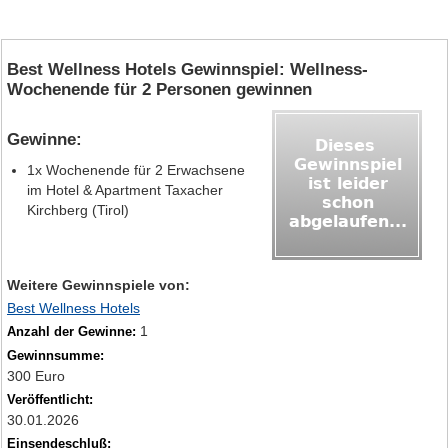
Best Wellness Hotels Gewinnspiel: Wellness-
Wochenende für 2 Personen gewinnen
Gewinne:
1x Wochenende für 2 Erwachsene
im Hotel & Apartment Taxacher
Kirchberg (Tirol)
Weitere Gewinnspiele von:
Best Wellness Hotels
1
Anzahl der Gewinne:
Gewinnsumme:
300 Euro
Veröffentlicht:
30.01.2026
Einsendeschluß: