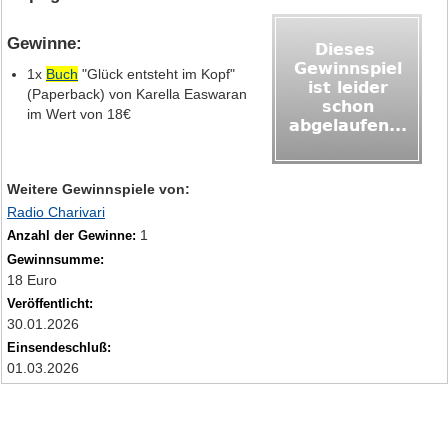
Gewinne:
1x
Buch
"Glück entsteht im Kopf"
(Paperback) von Karella Easwaran
im Wert von 18€
Weitere Gewinnspiele von:
Radio Charivari
1
Anzahl der Gewinne:
Gewinnsumme:
18 Euro
Veröffentlicht:
30.01.2026
Einsendeschluß:
01.03.2026