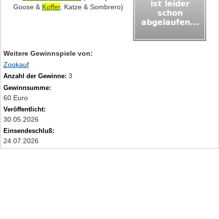
Goose &
Koffer
, Katze & Sombrero)
Weitere Gewinnspiele von:
Zookauf
3
Anzahl der Gewinne:
Gewinnsumme:
60 Euro
Veröffentlicht:
30.05.2026
Einsendeschluß:
24.07.2026