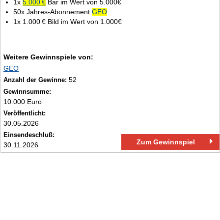
1x
5.000 €
Bar im Wert von 5.000€
50x Jahres‑Abonnement
GEO
1x 1.000 € Bild im Wert von 1.000€
Weitere Gewinnspiele von:
GEO
52
Anzahl der Gewinne:
Gewinnsumme:
10.000 Euro
Veröffentlicht:
30.05.2026
Einsendeschluß:
Zum Gewinnspiel
30.11.2026