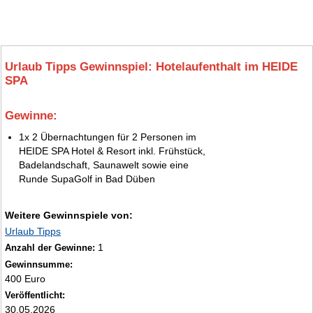
Urlaub Tipps Gewinnspiel: Hotelaufenthalt im HEIDE
SPA
Gewinne:
5.
1x 2 Übernachtungen für 2 Personen im
HEIDE SPA Hotel & Resort inkl. Frühstück,
Badelandschaft, Saunawelt sowie eine
Runde SupaGolf in Bad Düben
Weitere Gewinnspiele von:
Urlaub Tipps
1
Anzahl der Gewinne:
Gewinnsumme:
400 Euro
Veröffentlicht:
30.05.2026