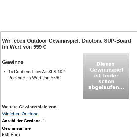
Wir leben Outdoor Gewinnspiel: Duotone SUP-Board
im Wert von 559 €
Gewinne:
1x Duotone Flow Air SLS 10’4
Package im Wert von 559€
Weitere Gewinnspiele von:
Wir leben Outdoor
1
Anzahl der Gewinne:
Gewinnsumme:
559 Euro