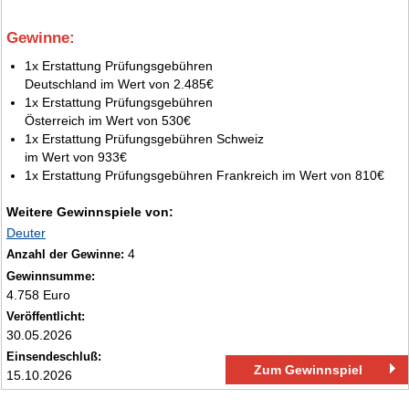
Gewinne:
3.
1x Erstattung Prüfungsgebühren
Deutschland im Wert von 2.485€
1x Erstattung Prüfungsgebühren
Österreich im Wert von 530€
1x Erstattung Prüfungsgebühren Schweiz
im Wert von 933€
1x Erstattung Prüfungsgebühren Frankreich im Wert von 810€
Weitere Gewinnspiele von:
Deuter
4
Anzahl der Gewinne:
Gewinnsumme:
4.758 Euro
Veröffentlicht:
30.05.2026
Einsendeschluß:
Zum Gewinnspiel
15.10.2026