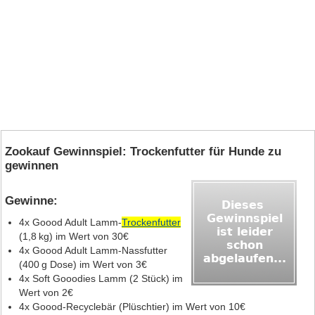
Zookauf Gewinnspiel: Trockenfutter für Hunde zu
gewinnen
Gewinne:
4x Goood Adult Lamm-
Trockenfutter
(1,8 kg) im Wert von 30€
4x Goood Adult Lamm-Nassfutter
(400 g Dose) im Wert von 3€
4x Soft Gooodies Lamm (2 Stück) im
Wert von 2€
4x Goood-Recyclebär (Plüschtier) im Wert von 10€