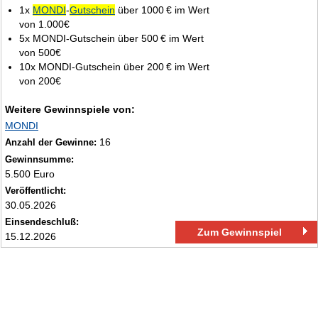
2.
1x
MONDI
-
Gutschein
über 1000 € im Wert
von 1.000€
5x MONDI-Gutschein über 500 € im Wert
von 500€
10x MONDI-Gutschein über 200 € im Wert
von 200€
Weitere Gewinnspiele von:
MONDI
16
Anzahl der Gewinne:
Gewinnsumme:
5.500 Euro
Veröffentlicht:
30.05.2026
Einsendeschluß:
Zum Gewinnspiel
15.12.2026