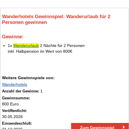
Wanderhotels Gewinnspiel: Wanderurlaub für 2
Personen gewinnen
Gewinne:
4.
1x
Wanderurlaub
2 Nächte für 2 Personen
inkl. Halbpension im Wert von 800€
Weitere Gewinnspiele von:
Wanderhotels
1
Anzahl der Gewinne:
Gewinnsumme:
800 Euro
Veröffentlicht:
30.05.2026
Einsendeschluß:
Zum Gewinnspiel