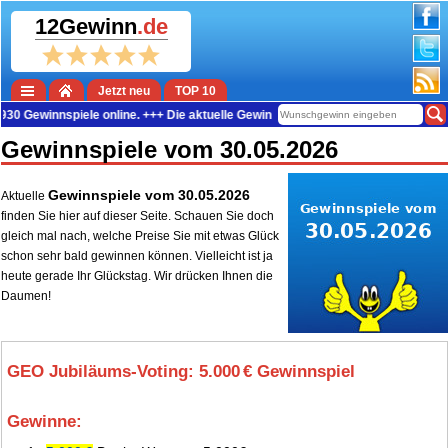
12Gewinn
.de
Jetzt neu
TOP 10
innspiele online. +++ Die aktuelle Gewinn-Summe beträgt 38.728.406 Euro. ++
Gewinnspiele vom 30.05.2026
Gewinnspiele vom 30.05.2026
Aktuelle
finden Sie hier auf dieser Seite. Schauen Sie doch
gleich mal nach, welche Preise Sie mit etwas Glück
schon sehr bald gewinnen können. Vielleicht ist ja
heute gerade Ihr Glückstag. Wir drücken Ihnen die
Daumen!
GEO Jubiläums‑Voting: 5.000 € Gewinnspiel
Gewinne:
1.