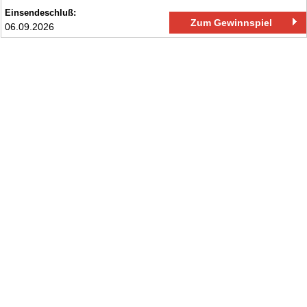
Einsendeschluß:
Zum Gewinnspiel
06.09.2026