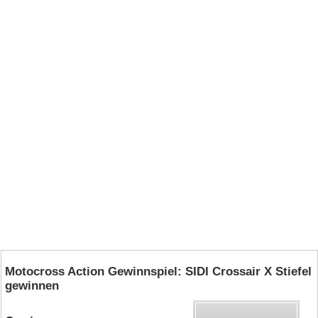
Motocross Action Gewinnspiel: SIDI Crossair X Stiefel
gewinnen