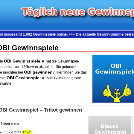
1.982 Gewinnspiele online. +++ Die aktuelle Gewinn-Summe beträgt 38.953.338
OBI Gewinnspiele
OBI Gewinnspiele
lle
🍀 hat die Gewinnspiel-
edaktion von 12Gewinn aktuell für Sie gefunden.
OBI gewinnen
ie möchten bei
? Hier finden Sie das
OBI Gewinnspiel
este
🍀. Viel Glück und große
ewinne!
OBI Gewinnspiel – Trikot gewinnen
Gewinne:
66x Alpina
Trikot