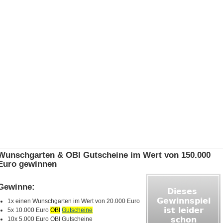
Wunschgarten & OBI Gutscheine im Wert von 150.000
Euro gewinnen
Gewinne:
1x einen Wunschgarten im Wert von 20.000 Euro
5x 10.000 Euro
OBI
Gutscheine
10x 5.000 Euro OBI Gutscheine