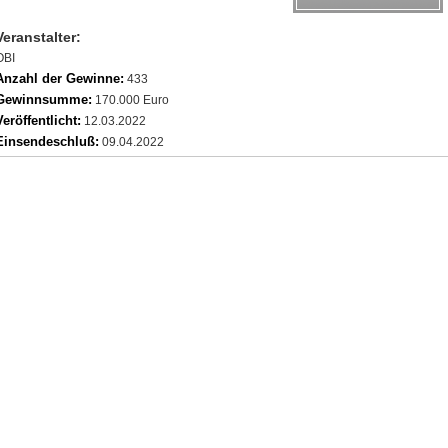
Veranstalter:
OBI
Anzahl der Gewinne:
433
Gewinnsumme:
170.000 Euro
Veröffentlicht:
12.03.2022
Einsendeschluß:
09.04.2022