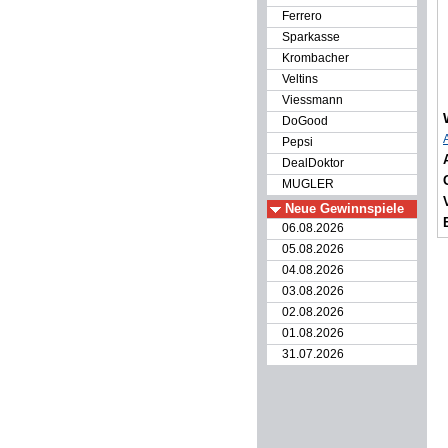
Ferrero
Sparkasse
Krombacher
Veltins
Viessmann
DoGood
Pepsi
DealDoktor
MUGLER
Neue Gewinnspiele
06.08.2026
05.08.2026
04.08.2026
03.08.2026
02.08.2026
01.08.2026
31.07.2026