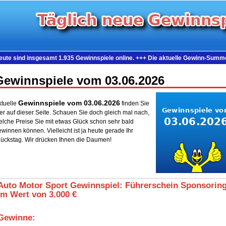
sgesamt 1.935 Gewinnspiele online. +++ Die aktuelle Gewinn-Summe beträgt 38.
Gewinnspiele vom 03.06.2026
Gewinnspiele vom 03.06.2026
ktuelle
finden Sie
er auf dieser Seite. Schauen Sie doch gleich mal nach,
elche Preise Sie mit etwas Glück schon sehr bald
winnen können. Vielleicht ist ja heute gerade Ihr
lückstag. Wir drücken Ihnen die Daumen!
Auto Motor Sport Gewinnspiel: Führerschein Sponsorin
im Wert von 3.000 €
Gewinne: