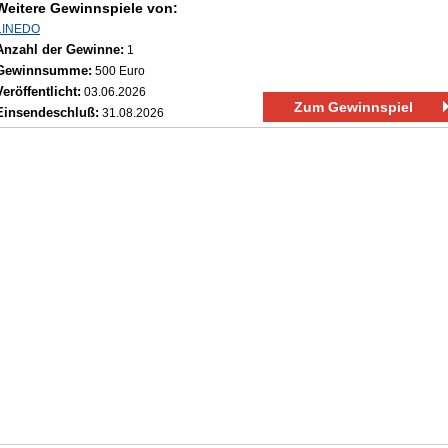
Weitere Gewinnspiele von:
LINEDO
Anzahl der Gewinne:
1
Gewinnsumme:
500 Euro
Veröffentlicht:
03.06.2026
Zum Gewinnspiel
Einsendeschluß:
31.08.2026