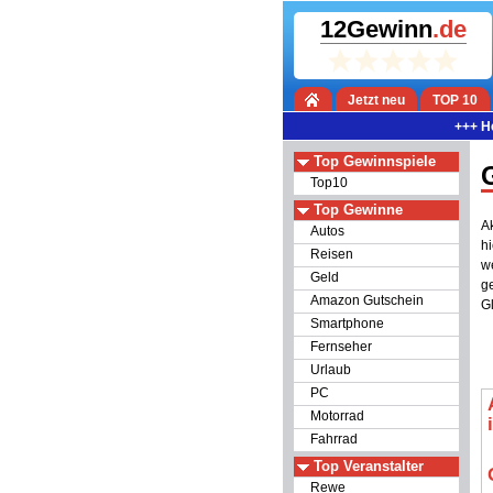
12Gewinn
.de
Jetzt neu
TOP 10
+++ Heute sind in
Top Gewinnspiele
Top10
Top Gewinne
A
Autos
hi
Reisen
w
Geld
ge
Amazon Gutschein
G
Smartphone
Fernseher
Urlaub
PC
Motorrad
Fahrrad
Top Veranstalter
Rewe