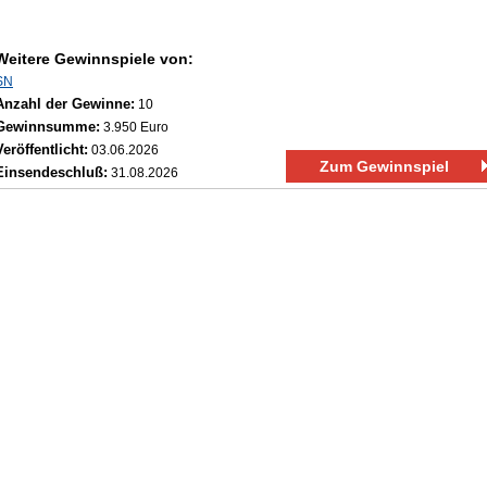
Weitere Gewinnspiele von:
SN
Anzahl der Gewinne:
10
Gewinnsumme:
3.950 Euro
Veröffentlicht:
03.06.2026
Zum Gewinnspiel
Einsendeschluß:
31.08.2026