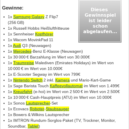
Gewinne:
1x
Samsung Galaxy
Z Flip7
(256 GB)
1x Russell Hobbs Heißluftfritteuse
1x Sennheiser
Kopfhörer
1x Wacom MovinkPad 11
1x
Audi
Q3 (Neuwagen)
1x
Mercedes
‑Benz E‑Klasse (Neuwagen)
1x 30 000 € Barzahlung im Wert von 30.000€
1x
Traumreise
Malediven (Emirates Holidays) im Wert von
10 000 € im Wert von 10.000€
1x E‑Scooter Segway im Wert von 799€
1x
Nintendo Switch
2 inkl.
Kamera
und Mario‑Kart‑Game
1x Sage Barista Touch
Kaffeevollautomat
im Wert von 1.499€
1x
Kreuzfahrt
(e‑hoi) im Wert von 2 500 € im Wert von 2.500€
1x 10 000 € Cash‑Hauptpreis (ATU) im Wert von 10.000€
1x Sonos
Lautsprecher
‑Set
1x Ecovacs
Roboter
‑
Staubsauger
1x Bowers & Wilkins Lautsprecher
1x IMTRON Rundum‑Sorglos‑Paket (TV, Trockner, Monitor,
Soundbar,
Tablet
)