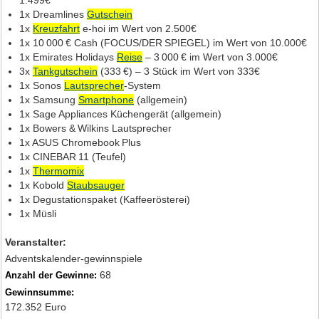
1.499€
1x Dreamlines
Gutschein
1x
Kreuzfahrt
e‑hoi im Wert von 2.500€
1x 10 000 € Cash (FOCUS/DER SPIEGEL) im Wert von 10.000€
1x Emirates Holidays
Reise
– 3 000 € im Wert von 3.000€
3x
Tankgutschein
(333 €) – 3 Stück im Wert von 333€
1x Sonos
Lautsprecher
‑System
1x Samsung
Smartphone
(allgemein)
1x Sage Appliances Küchengerät (allgemein)
1x Bowers & Wilkins Lautsprecher
1x ASUS Chromebook Plus
1x CINEBAR 11 (Teufel)
1x
Thermomix
1x Kobold
Staubsauger
1x Degustationspaket (Kaffeerösterei)
1x Müsli
Veranstalter:
Adventskalender-gewinnspiele
68
Anzahl der Gewinne:
Gewinnsumme:
172.352 Euro