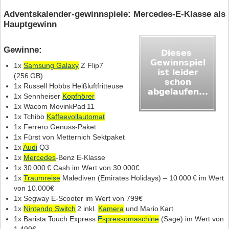
Adventskalender-gewinnspiele: Mercedes‑E‑Klasse als
Hauptgewinn
Gewinne:
1x
Samsung Galaxy
Z Flip7
(256 GB)
1x Russell Hobbs Heißluftfritteuse
1x Sennheiser
Kopfhörer
1x Wacom MovinkPad 11
1x Tchibo
Kaffeevollautomat
1x Ferrero Genuss‑Paket
1x Fürst von Metternich Sektpaket
1x
Audi
Q3
1x
Mercedes
‑Benz E‑Klasse
1x 30 000 € Cash im Wert von 30.000€
1x
Traumreise
Malediven (Emirates Holidays) – 10 000 € im Wert
von 10.000€
1x Segway E‑Scooter im Wert von 799€
1x
Nintendo Switch
2 inkl.
Kamera
und Mario Kart
1x Barista Touch Express
Espressomaschine
(Sage) im Wert von