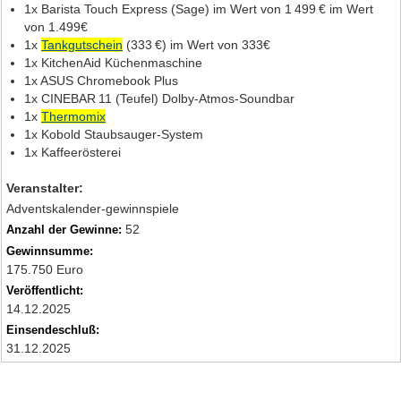
1x Barista Touch Express (Sage) im Wert von 1 499 € im Wert
von 1.499€
1x
Tankgutschein
(333 €) im Wert von 333€
1x KitchenAid Küchenmaschine
1x ASUS Chromebook Plus
1x CINEBAR 11 (Teufel) Dolby‑Atmos‑Soundbar
1x
Thermomix
1x Kobold Staubsauger‑System
1x Kaffeerösterei
Veranstalter:
Adventskalender-gewinnspiele
52
Anzahl der Gewinne:
Gewinnsumme:
175.750 Euro
Veröffentlicht:
14.12.2025
Einsendeschluß:
31.12.2025