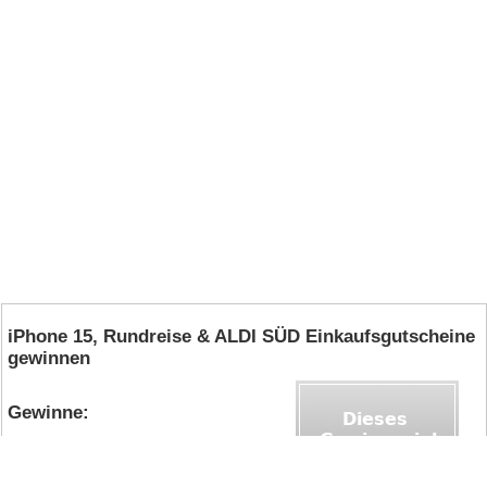
iPhone 15, Rundreise & ALDI SÜD Einkaufsgutscheine
gewinnen
Gewinne:
1x eine 10-tägige Großbritannien- &
Irland Rundreise für 2 Personen