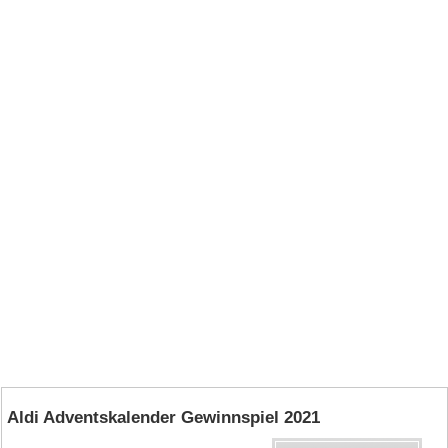
Aldi Adventskalender Gewinnspiel 2021