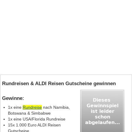
Rundreisen & ALDI Reisen Gutscheine gewinnen
Gewinne:
1x eine
Rundreise
nach Namibia,
Botswana & Simbabwe
1x eine USA/Florida Rundreise
15x 1.000 Euro ALDI Reisen
Gutscheine