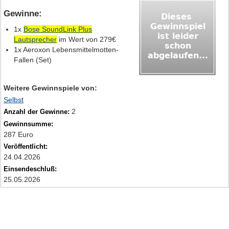
Gewinne:
1x
Bose SoundLink Plus
Lautsprecher
im Wert von 279€
1x Aeroxon Lebensmittelmotten-
Fallen (Set)
Weitere Gewinnspiele von:
Selbst
2
Anzahl der Gewinne:
Gewinnsumme:
287 Euro
Veröffentlicht:
24.04.2026
Einsendeschluß:
25.05.2026