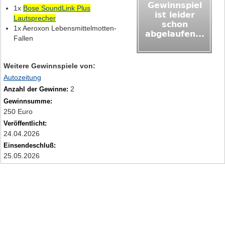
1x
Bose SoundLink Plus
Lautsprecher
1x Aeroxon Lebensmittelmotten-
Fallen
Weitere Gewinnspiele von:
Autozeitung
2
Anzahl der Gewinne:
Gewinnsumme:
250 Euro
Veröffentlicht:
24.04.2026
Einsendeschluß:
25.05.2026