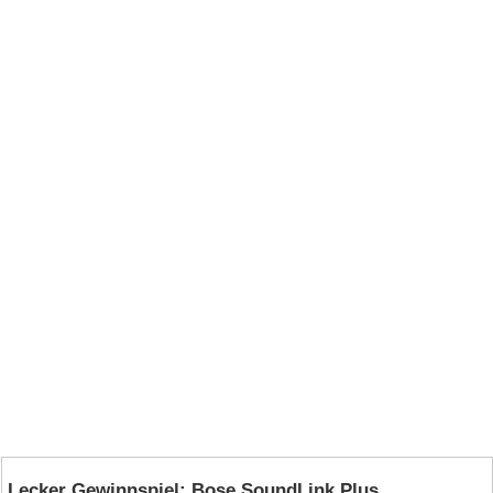
Lecker Gewinnspiel: Bose SoundLink Plus