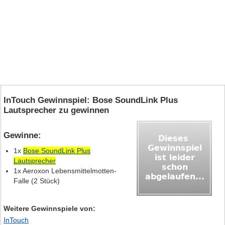
InTouch Gewinnspiel: Bose SoundLink Plus
Lautsprecher zu gewinnen
Gewinne:
1x
Bose SoundLink Plus
Lautsprecher
1x Aeroxon Lebensmittelmotten-
Falle (2 Stück)
Weitere Gewinnspiele von:
InTouch