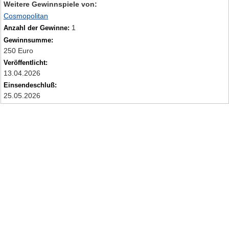
Weitere Gewinnspiele von:
Cosmopolitan
1
Anzahl der Gewinne:
Gewinnsumme:
250 Euro
Veröffentlicht:
13.04.2026
Einsendeschluß:
25.05.2026