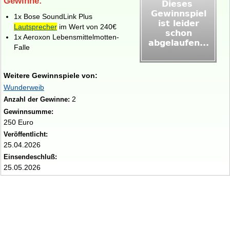
Gewinne:
1x Bose SoundLink Plus
Lautsprecher
im Wert von 240€
1x Aeroxon Lebensmittelmotten-
Falle
Weitere Gewinnspiele von:
Wunderweib
2
Anzahl der Gewinne:
Gewinnsumme:
250 Euro
Veröffentlicht:
25.04.2026
Einsendeschluß:
25.05.2026