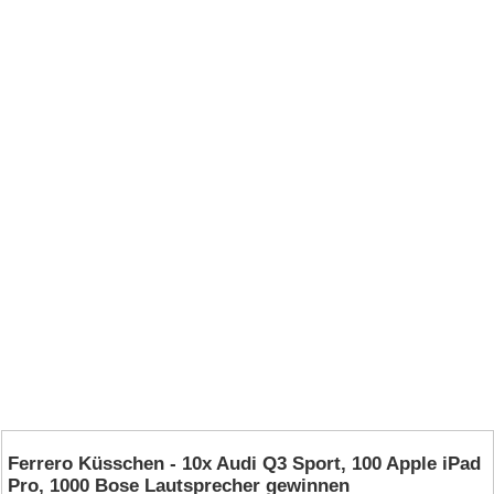
Ferrero Küsschen - 10x Audi Q3 Sport, 100 Apple iPad
Pro, 1000 Bose Lautsprecher gewinnen