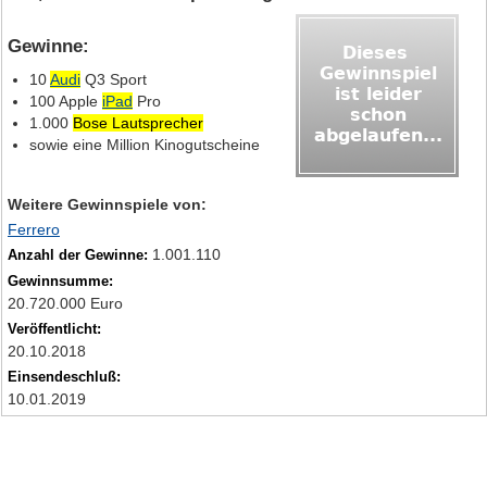
Gewinne:
10
Audi
Q3 Sport
100 Apple
iPad
Pro
1.000
Bose Lautsprecher
sowie eine Million Kinogutscheine
Weitere Gewinnspiele von:
Ferrero
1.001.110
Anzahl der Gewinne:
Gewinnsumme:
20.720.000 Euro
Veröffentlicht:
20.10.2018
Einsendeschluß:
10.01.2019