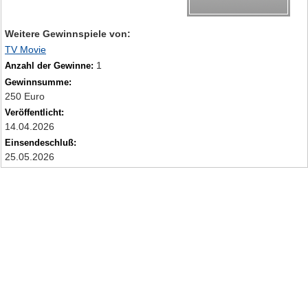
Weitere Gewinnspiele von:
TV Movie
1
Anzahl der Gewinne:
Gewinnsumme:
250 Euro
Veröffentlicht:
14.04.2026
Einsendeschluß:
25.05.2026