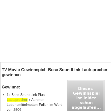
TV Movie Gewinnspiel: Bose SoundLink Lautsprecher
gewinnen
Gewinne:
1x Bose SoundLink Plus
Lautsprecher
+ Aeroxon
Lebensmittelmotten-Fallen im Wert
von 250€